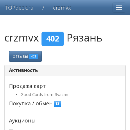
TOPdeck.ru
/
crzmvx
Вклю
нави
crzmvx
Рязань
402
отзывы
402
Активность
Продажа карт
Good Cards from Ryazan
Покупка / обмен
—
Аукционы
—