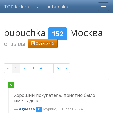
TOPdeck.ru
/
bubuchka
Вклю
нави
bubuchka
Москва
152
отзывы
Оценка < 5
«
1
2
3
4
5
6
»
5
Хороший покупатель, приятно было
иметь дело)
Agnessa
Мурино, 3 января 2024
81