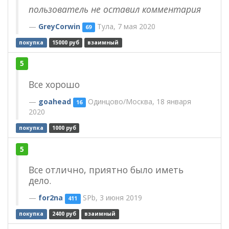
пользователь не оставил комментария
GreyCorwin
Тула, 7 мая 2020
69
покупка
15000 руб
взаимный
5
Все хорошо
goahead
Одинцово/Москва, 18 января
16
2020
покупка
1000 руб
5
Все отлично, приятно было иметь
дело.
for2na
SPb, 3 июня 2019
411
покупка
2400 руб
взаимный