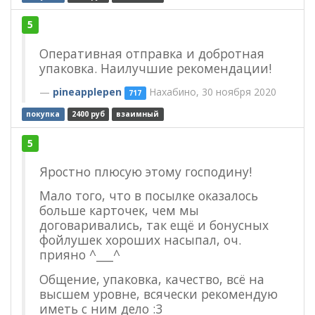
5
Оперативная отправка и добротная
упаковка. Наилучшие рекомендации!
pineapplepen
Нахабино, 30 ноября 2020
717
покупка
2400 руб
взаимный
5
Яростно плюсую этому господину!
Мало того, что в посылке оказалось
больше карточек, чем мы
договаривались, так ещё и бонусных
фойлушек хороших насыпал, оч.
прияно ^___^
Общение, упаковка, качество, всё на
высшем уровне, всячески рекомендую
иметь с ним дело :3