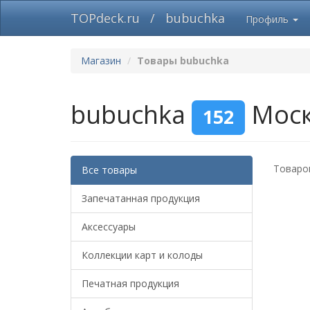
TOPdeck.ru
/
bubuchka
Профиль
Магазин
Товары bubuchka
bubuchka
Мос
152
Товаров
Все товары
Запечатанная продукция
Аксессуары
Коллекции карт и колоды
Печатная продукция