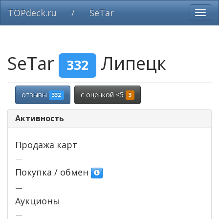
TOPdeck.ru
/
SeTar
Вклю
нави
SeTar
Липецк
332
отзывы
c оценкой <5
332
3
Активность
Продажа карт
—
Покупка / обмен
—
Аукционы
—