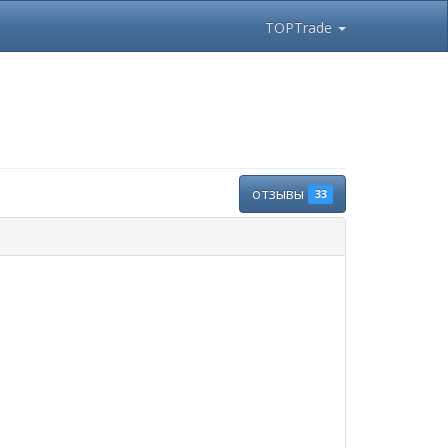
TOPTrade
отзывы
33