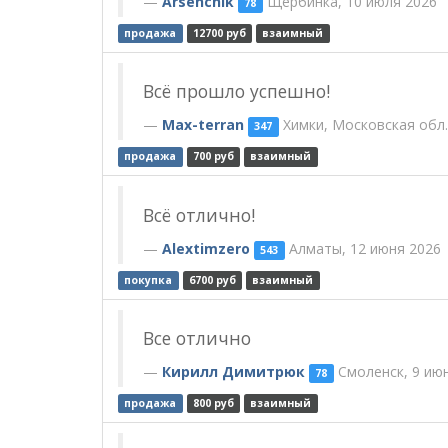
Arsenchik
Щербинка, 10 июля 2026
78
продажа
12700 руб
взаимный
Всё прошло успешно!
Max-terran
Химки, Московская обл.
347
продажа
700 руб
взаимный
Всё отлично!
Alextimzero
Алматы, 12 июня 2026
543
покупка
6700 руб
взаимный
Все отлично
Кирилл Димитрюк
Смоленск, 9 ию
78
продажа
800 руб
взаимный