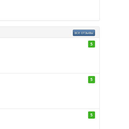
все отзывы
5
5
5