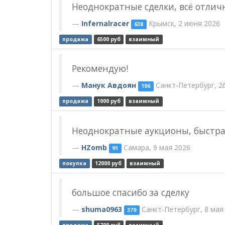
Неоднократные сделки, всё отлич
Infernalracer
Крымск, 2 июня 2026
638
продажа
6500 руб
взаимный
Рекомендую!
Манук Авдоян
Санкт-Петербург, 2
106
продажа
1000 руб
взаимный
Неоднократные аукционы, быстра
HZomb
Самара, 9 мая 2026
91
покупка
12000 руб
взаимный
большое спасибо за сделку
shuma0963
Санкт-Петербург, 8 мая
379
продажа
5700 руб
взаимный