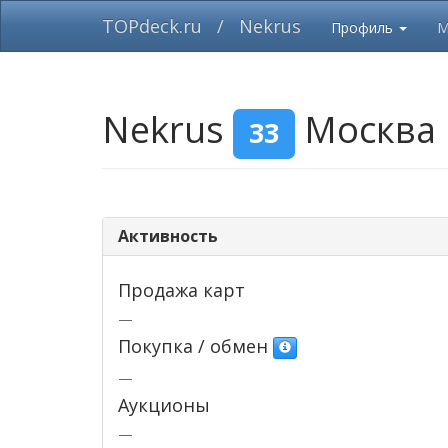
TOPdeck.ru
/
Nekrus
Профиль
М
Nekrus
Москва
33
Активность
Продажа карт
—
Покупка / обмен
—
Аукционы
—