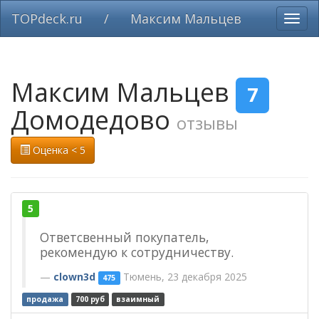
TOPdeck.ru
/
Максим Мальцев
Вклю
нави
Максим Мальцев
7
Домодедово
отзывы
Оценка < 5
5
Ответсвенный покупатель,
рекомендую к сотрудничеству.
clown3d
Тюмень, 23 декабря 2025
475
продажа
700 руб
взаимный