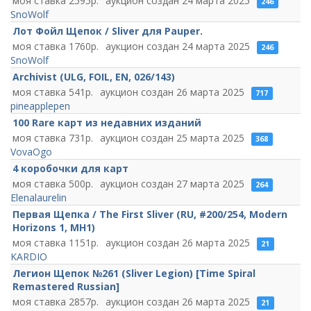
2595
24 марта 2025
246
SnoWolf
Лот Фойл Щепок / Sliver для Pauper.
1760
24 марта 2025
246
SnoWolf
Archivist (ULG, FOIL, EN, 026/143)
541
26 марта 2025
717
pineapplepen
100 Rare карт из недавних изданий
731
25 марта 2025
368
VovaOgo
4 коробочки для карт
500
27 марта 2025
264
Elenalaurelin
Первая Щепка / The First Sliver (RU, #200/254, Modern
Horizons 1, MH1)
1151
26 марта 2025
21
KARDIO
Легион Щепок №261 (Sliver Legion) [Time Spiral
Remastered Russian]
2857
26 марта 2025
21