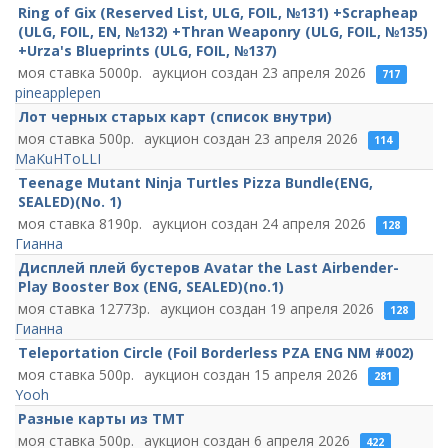
Ring of Gix (Reserved List, ULG, FOIL, №131) +Scrapheap
(ULG, FOIL, EN, №132) +Thran Weaponry (ULG, FOIL, №135)
+Urza's Blueprints (ULG, FOIL, №137)
5000
23 апреля 2026
717
pineapplepen
Лот черных старых карт (список внутри)
500
23 апреля 2026
114
MaKuHToLLI
Teenage Mutant Ninja Turtles Pizza Bundle(ENG,
SEALED)(No. 1)
8190
24 апреля 2026
128
Гианна
Дисплей плей бустеров Avatar the Last Airbender-
Play Booster Box (ENG, SEALED)(no.1)
12773
19 апреля 2026
128
Гианна
Teleportation Circle (Foil Borderless PZA ENG NM #002)
500
15 апреля 2026
281
Yooh
Разные карты из TMT
500
6 апреля 2026
422