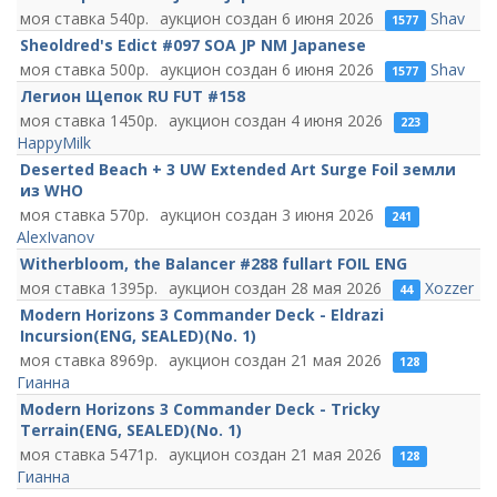
540
6 июня 2026
Shav
1577
Sheoldred's Edict #097 SOA JP NM Japanese
500
6 июня 2026
Shav
1577
Легион Щепок RU FUT #158
1450
4 июня 2026
223
HappyMilk
Deserted Beach + 3 UW Extended Art Surge Foil земли
из WHO
570
3 июня 2026
241
AlexIvanov
Witherbloom, the Balancer #288 fullart FOIL ENG
1395
28 мая 2026
Xozzer
44
Modern Horizons 3 Commander Deck - Eldrazi
Incursion(ENG, SEALED)(No. 1)
8969
21 мая 2026
128
Гианна
Modern Horizons 3 Commander Deck - Tricky
Terrain(ENG, SEALED)(No. 1)
5471
21 мая 2026
128
Гианна