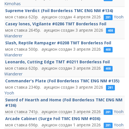
Kimohas
Supreme Verdict (Foil Borderless TMC ENG NM #134)
620
4 апреля 2026
Yooh
281
Casey lones, Vigilante #0286 TMT Borderless Foil
2645
3 апреля 2026
408
Wanderer
Slash, Reptile Rampager #0208 TMT Borderless Foil
500
3 апреля 2026
408
Wanderer
Leonardo, Cutting Edge TMT #0211 Borderless Foil
620
3 апреля 2026
408
Wanderer
Commander's Plate (Foil Borderless TMC ENG NM #135)
2340
3 апреля 2026
281
Yooh
Sword of Hearth and Home (Foil Borderless TMC ENG NM
#136)
741
3 апреля 2026
Yooh
281
Arcade Cabinet (Surge Foil TMC ENG NM #036)
696
1 апреля 2026
Yooh
281