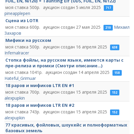
FOIL, EN, №120) + Taunting Elf (UDS, FOIL, EN, №122)
500
5 июля 2025
717
pineapplepen
Сцена из LOTR
600
27 мая 2025
Михаил
210
Захаров
Мифики на русском
500
16 апреля 2025
638
Infernalracer
Стопка фойлы, на русском языке, имеются карты с
пре-релиза и промки (Смотри описание...)
1041
14 апреля 2025
158
Hateful_Grimuar
18 раров и мификов LTR EN #1
700
15 апреля 2025
152
alexpupkin
18 раров и мификов LTR EN #2
743
15 апреля 2025
152
alexpupkin
77 красивых, фойловых, шоукейс и полноформатных
базовых земель