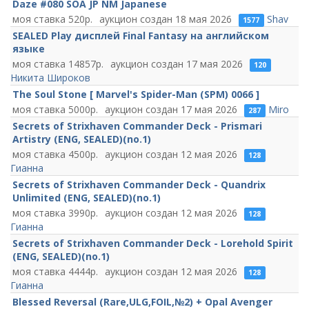
Daze #080 SOA JP NM Japanese
520
18 мая 2026
Shav
1577
SEALED Play дисплей Final Fantasy на английском
языке
14857
17 мая 2026
120
Никита Широков
The Soul Stone [ Marvel's Spider-Man (SPM) 0066 ]
5000
17 мая 2026
Miro
287
Secrets of Strixhaven Commander Deck - Prismari
Artistry (ENG, SEALED)(no.1)
4500
12 мая 2026
128
Гианна
Secrets of Strixhaven Commander Deck - Quandrix
Unlimited (ENG, SEALED)(no.1)
3990
12 мая 2026
128
Гианна
Secrets of Strixhaven Commander Deck - Lorehold Spirit
(ENG, SEALED)(no.1)
4444
12 мая 2026
128
Гианна
Blessed Reversal (Rare,ULG,FOIL,№2) + Opal Avenger