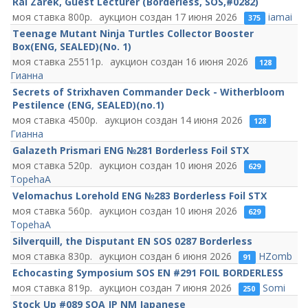
Ral Zarek, Guest Lecturer (Borderless, SOS,#0282)
800
17 июня 2026
iamai
375
Teenage Mutant Ninja Turtles Collector Booster
Box(ENG, SEALED)(No. 1)
25511
16 июня 2026
128
Гианна
Secrets of Strixhaven Commander Deck - Witherbloom
Pestilence (ENG, SEALED)(no.1)
4500
14 июня 2026
128
Гианна
Galazeth Prismari ENG №281 Borderless Foil STX
520
10 июня 2026
629
TopehaA
Velomachus Lorehold ENG №283 Borderless Foil STX
560
10 июня 2026
629
TopehaA
Silverquill, the Disputant EN SOS 0287 Borderless
830
6 июня 2026
HZomb
91
Echocasting Symposium SOS EN #291 FOIL BORDERLESS
819
7 июня 2026
Somi
250
Stock Up #089 SOA JP NM Japanese