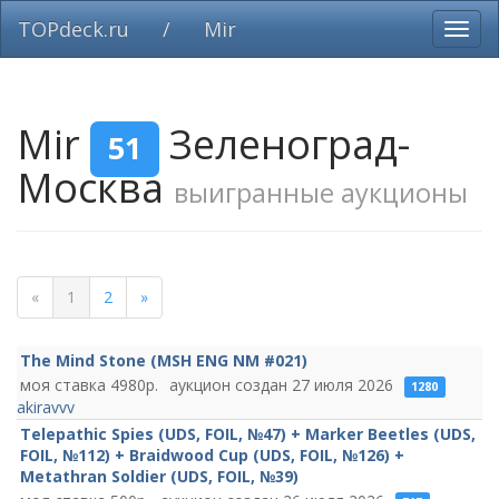
TOPdeck.ru
/
Mir
Вклю
нави
Mir
Зеленоград-
51
Москва
выигранные аукционы
«
1
2
»
The Mind Stone (MSH ENG NM #021)
4980
27 июля 2026
1280
akiravvv
Telepathic Spies (UDS, FOIL, №47) + Marker Beetles (UDS,
FOIL, №112) + Braidwood Cup (UDS, FOIL, №126) +
Metathran Soldier (UDS, FOIL, №39)