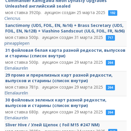
Commander Kamigawa Neon Dynasty Upgrades
Unleashed английский sealed
3920
25 марта 2025
192
Clericrus
Sanctimony (UDS, FOIL, EN, №16) + Brass Secretary (UDS,
FOIL, EN, №128) + Viashino Sandscout (ULG, FOIL, FR, №96)
500
31 марта 2025
717
pineapplepen
31 фойловая белая карта разной редкости, выпусков
и старины (список внутри)
500
29 марта 2025
264
Elenalaurelin
29 промо и пререлизных карт разной редкости,
выпусков и старины (список внутри)
781
29 марта 2025
264
Elenalaurelin
30 фойловых зеленых карт разной редкости,
выпусков и старины (список внутри)
680
29 марта 2025
264
Elenalaurelin
Sliver Hive / Улей Щепок ( Foil M15 #247 NM)