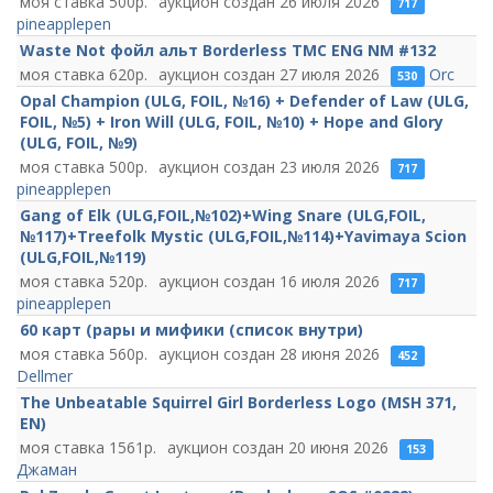
500
26 июля 2026
717
pineapplepen
Waste Not фойл альт Borderless TMC ENG NM #132
620
27 июля 2026
Orc
530
Opal Champion (ULG, FOIL, №16) + Defender of Law (ULG,
FOIL, №5) + Iron Will (ULG, FOIL, №10) + Hope and Glory
(ULG, FOIL, №9)
500
23 июля 2026
717
pineapplepen
Gang of Elk (ULG,FOIL,№102)+Wing Snare (ULG,FOIL,
№117)+Treefolk Mystic (ULG,FOIL,№114)+Yavimaya Scion
(ULG,FOIL,№119)
520
16 июля 2026
717
pineapplepen
60 карт (рары и мифики (список внутри)
560
28 июня 2026
452
Dellmer
The Unbeatable Squirrel Girl Borderless Logo (MSH 371,
EN)
1561
20 июня 2026
153
Джаман