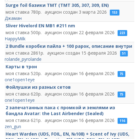
Surge foil базики TMT (TMT 305, 307, 309, EN)
780
3 марта 2026
153
Джаман
Sliver Hivelord EN MB1 #211 nm
500
22 февраля 2026
223
HappyMilk
2 Bundle коробки пайла + 100 рарок, описание внутри
2861
15 февраля 2026
51
rolande_pyrolande
Карты в трон
520
16 февраля 2026
75
one1open1eye
Фойлушки из разных сетов
620
16 февраля 2026
75
one1open1eye
2 запечатанных пака с промкой и землями из
бандла ​​​​​​​Avatar: the Last Airbender (Sealed)
621
16 февраля 2026
116
zen_gun
Heart Warden (UDS, FOIL, EN, №108) + Scent of Ivy (UDS,