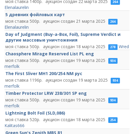
1400
22 марта 2025
264
Elenalaurelin
5 древних фойловых карт
500
21 марта 2025
264
Elenalaurelin
Day of Judgment (Buy-a-Box, Foil), Supreme Verdict и
другие массовые уничтожения
500
18 марта 2025
Wred
278
Chaosphere Mirage Reserved List PL eng
500
19 марта 2025
934
merfolk
The First Sliver MH1 200/254 NM рус
1196
19 марта 2025
934
merfolk
Timber Protector LRW 238/301 SP eng
500
19 марта 2025
934
merfolk
Lightning Bolt Foil (SLD,086)
520
18 марта 2025
254
Kalitas666
Green Sun's Zenith MBS 81