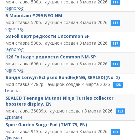
500
3 марта 2026
117
ragnorog
5 Mountain #299 NEO NM
520
3 марта 2026
117
ragnorog
58 Foil карт редкости Uncommon SP
500
3 марта 2026
117
ragnorog
126 Foil карт редкости Common NM-SP
696
3 марта 2026
117
ragnorog
Бандл Lorwyn Eclipsed Bundle(ENG, SEALED)(No. 2)
4782
4 марта 2026
128
Гианна
SEALED Teenage Mutant Ninja Turtles collector
boosters display, EN
36089
3 марта 2026
153
Джаман
Spire Garden Surge Foil (TMT 75, EN)
913
3 марта 2026
153
Джаман