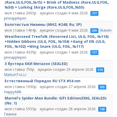
(Rare,ULG,FOIL,№15) + Brink of Madness (Rare,ULG,FOIL,
№50) + Lurking Skirge (Rare,ULG,FOIL,№55)
2065
6 мая 2026
717
pineapplepen
Болотистые Низины (MH2; #248; Ru; SP)
1464
9 мая 2026
Skaven
330
Weatherseed Treefolk (Reserved List, ULG, FOIL, №116)
+Hidden Gibbons (ULG, FOIL, №104) +Gang of Elk (ULG,
FOIL, №102) +Wing Snare (ULG, FOIL, №117)
4339
1 мая 2026
717
pineapplepen
3 бустера ККИ Metazoo (SEALED)
750
29 апреля 2026
114
MaKuHToLLI
Естественный Порядок RU STX #54 nm
1090
27 апреля 2026
223
HappyMilk
Marvel's Spider-Man Bundle: Gift Edition(ENG, SEALED)
(No. 1)
5555
28 апреля 2026
128
Гианна