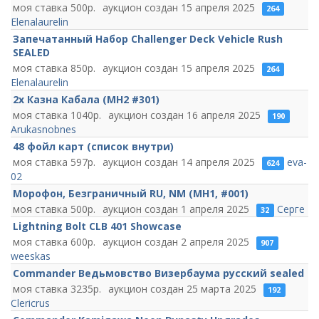
500
15 апреля 2025
264
Elenalaurelin
Запечатанный Набор Challenger Deck Vehicle Rush
SEALED
850
15 апреля 2025
264
Elenalaurelin
2x Казна Кабала (MH2 #301)
1040
16 апреля 2025
190
Arukasnobnes
48 фойл карт (список внутри)
597
14 апреля 2025
eva-
624
02
Морофон, Безграничный RU, NM (MH1, #001)
500
1 апреля 2025
Серге
32
Lightning Bolt CLB 401 Showcase
600
2 апреля 2025
907
weeskas
Commander Ведьмовство Визербаума русский sealed
3235
25 марта 2025
192
Clericrus