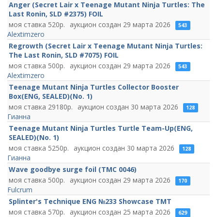
Anger (Secret Lair x Teenage Mutant Ninja Turtles: The
Last Ronin, SLD #2375) FOIL
520
29 марта 2026
543
Alextimzero
Regrowth (Secret Lair x Teenage Mutant Ninja Turtles:
The Last Ronin, SLD #7075) FOIL
500
29 марта 2026
543
Alextimzero
Teenage Mutant Ninja Turtles Collector Booster
Box(ENG, SEALED)(No. 1)
29180
30 марта 2026
128
Гианна
Teenage Mutant Ninja Turtles Turtle Team-Up(ENG,
SEALED)(No. 1)
5250
30 марта 2026
128
Гианна
Wave goodbye surge foil (TMC 0046)
500
29 марта 2026
170
Fulcrum
Splinter's Technique ENG №233 Showcase TMT
570
25 марта 2026
629