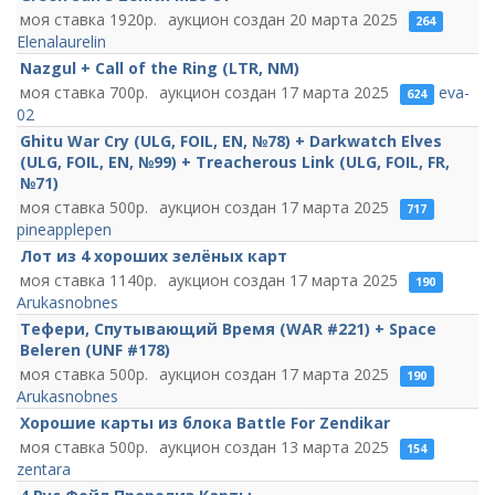
1920
20 марта 2025
264
Elenalaurelin
Nazgul + Call of the Ring (LTR, NM)
700
17 марта 2025
eva-
624
02
Ghitu War Cry (ULG, FOIL, EN, №78) + Darkwatch Elves
(ULG, FOIL, EN, №99) + Treacherous Link (ULG, FOIL, FR,
№71)
500
17 марта 2025
717
pineapplepen
Лот из 4 хороших зелёных карт
1140
17 марта 2025
190
Arukasnobnes
Тефери, Спутывающий Время (WAR #221) + Space
Beleren (UNF #178)
500
17 марта 2025
190
Arukasnobnes
Хорошие карты из блока Battle For Zendikar
500
13 марта 2025
154
zentara