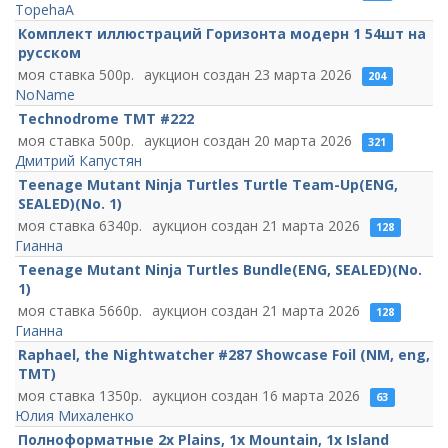
TopehaA
Комплект иллюстраций Горизонта модерн 1 54шт на
русском
500
23 марта 2026
204
NoName
Technodrome TMT #222
500
20 марта 2026
321
Дмитрий Капустян
Teenage Mutant Ninja Turtles Turtle Team-Up(ENG,
SEALED)(No. 1)
6340
21 марта 2026
128
Гианна
Teenage Mutant Ninja Turtles Bundle(ENG, SEALED)(No.
1)
5660
21 марта 2026
128
Гианна
Raphael, the Nightwatcher #287 Showcase Foil (NM, eng,
TMT)
1350
16 марта 2026
63
Юлия Михаленко
Полноформатные 2х Plains, 1x Mountain, 1x Island