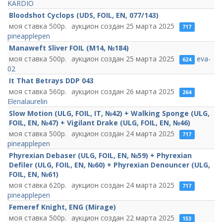
KARDIO
Bloodshot Cyclops (UDS, FOIL, EN, 077/143)
500
25 марта 2025
717
pineapplepen
Manaweft Sliver FOIL (M14, №184)
500
25 марта 2025
eva-
624
02
It That Betrays DDP 043
560
26 марта 2025
264
Elenalaurelin
Slow Motion (ULG, FOIL, IT, №42) + Walking Sponge (ULG,
FOIL, EN, №47) + Vigilant Drake (ULG, FOIL, EN, №46)
500
24 марта 2025
717
pineapplepen
Phyrexian Debaser (ULG, FOIL, EN, №59) + Phyrexian
Defiler (ULG, FOIL, EN, №60) + Phyrexian Denouncer (ULG,
FOIL, EN, №61)
620
24 марта 2025
717
pineapplepen
Femeref Knight, ENG (Mirage)
500
22 марта 2025
153