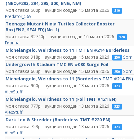
(NEO,#293, 294, 295, 300, ENG, NM)
500
15 марта 2026
210
Predator_569
Teenage Mutant Ninja Turtles Collector Booster
Box(ENG, SEALED)(No. 1)
32740
16 марта 2026
128
Гианна
Michelangelo, Weirdness to 11 TMT EN #214 Borderless
918
15 марта 2026
Somi
250
Undergrowth Stadium TMC EN #080 Surge Foil
603
15 марта 2026
Somi
250
Michelangelo, Weirdness to 11 (Borderless TMT #214 EN)
900
13 марта 2026
323
AlexStuff
Michelangelo, Weirdness to 11 (Foil TMT #121 EN)
777
13 марта 2026
323
AlexStuff
Dark Leo & Shredder (Borderless TMT #220 EN)
753
13 марта 2026
323
AlexStuff