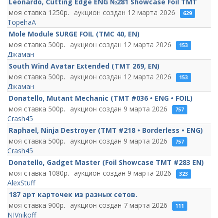
Leonardo, Cutting Edge ENG №281 Showcase Foil TMT
1250
12 марта 2026
629
TopehaA
Mole Module SURGE FOIL (TMC 40, EN)
500
12 марта 2026
153
Джаман
South Wind Avatar Extended (TMT 269, EN)
500
12 марта 2026
153
Джаман
Donatello, Mutant Mechanic (TMT #036 • ENG • FOIL)
500
9 марта 2026
757
Crash45
Raphael, Ninja Destroyer (TMT #218 • Borderless • ENG)
500
9 марта 2026
757
Crash45
Donatello, Gadget Master (Foil Showcase TMT #283 EN)
1080
9 марта 2026
323
AlexStuff
187 арт карточек из разных сетов.
900
7 марта 2026
111
NIVnikoff