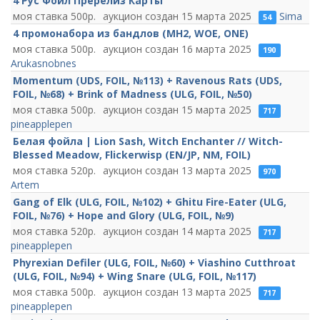
4 Рус Фойл Пререлиз Карты
500
15 марта 2025
Sima
54
4 промонабора из бандлов (MH2, WOE, ONE)
500
16 марта 2025
190
Arukasnobnes
Momentum (UDS, FOIL, №113) + Ravenous Rats (UDS,
FOIL, №68) + Brink of Madness (ULG, FOIL, №50)
500
15 марта 2025
717
pineapplepen
Белая фойла | Lion Sash, Witch Enchanter // Witch-
Blessed Meadow, Flickerwisp (EN/JP, NM, FOIL)
520
13 марта 2025
970
Artem
Gang of Elk (ULG, FOIL, №102) + Ghitu Fire-Eater (ULG,
FOIL, №76) + Hope and Glory (ULG, FOIL, №9)
520
14 марта 2025
717
pineapplepen
Phyrexian Defiler (ULG, FOIL, №60) + Viashino Cutthroat
(ULG, FOIL, №94) + Wing Snare (ULG, FOIL, №117)
500
13 марта 2025
717
pineapplepen