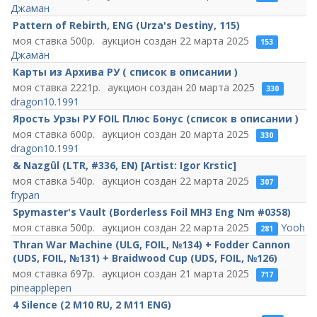
Джаман
Pattern of Rebirth, ENG (Urza's Destiny, 115)
500
22 марта 2025
153
Джаман
Карты из Архива РУ ( список в описании )
2221
20 марта 2025
330
dragon10.1991
Ярость Урзы РУ FOIL Плюс Бонус (список в описании )
600
20 марта 2025
330
dragon10.1991
& Nazgûl (LTR, #336, EN) [Artist: Igor Krstic]
540
22 марта 2025
307
frypan
Spymaster's Vault (Borderless Foil MH3 Eng Nm #0358)
500
22 марта 2025
Yooh
281
Thran War Machine (ULG, FOIL, №134) + Fodder Cannon
(UDS, FOIL, №131) + Braidwood Cup (UDS, FOIL, №126)
697
21 марта 2025
717
pineapplepen
4 Silence (2 M10 RU, 2 M11 ENG)