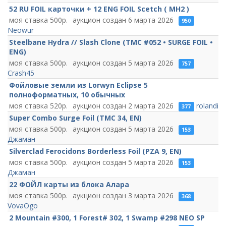
52 RU FOIL карточки + 12 ENG FOIL Scetch ( MH2 )
500
6 марта 2026
950
Neowur
Steelbane Hydra // Slash Clone (TMC #052 • SURGE FOIL •
ENG)
500
5 марта 2026
757
Crash45
Фойловые земли из Lorwyn Eclipse 5
полноформатных, 10 обычных
520
2 марта 2026
rolandi
377
Super Combo Surge Foil (TMC 34, EN)
500
5 марта 2026
153
Джаман
Silverclad Ferocidons Borderless Foil (PZA 9, EN)
500
5 марта 2026
153
Джаман
22 ФОЙЛ карты из блока Алара
500
3 марта 2026
368
VovaOgo
2 Mountain #300, 1 Forest# 302, 1 Swamp #298 NEO SP