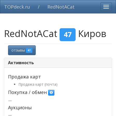
TOPdeck.ru
/
RedNotACat
Вклю
нави
RedNotACat
Киров
47
отзывы
47
Активность
Продажа карт
Продажа карт (почта)
Покупка / обмен
—
Аукционы
—