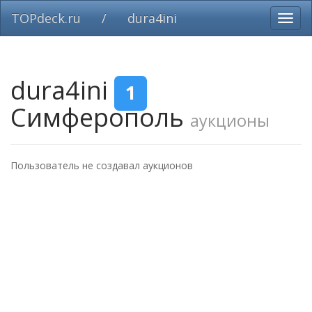
TOPdeck.ru
/
dura4ini
Вклю
нави
dura4ini
1
Симферополь
аукционы
Пользователь не создавал аукционов