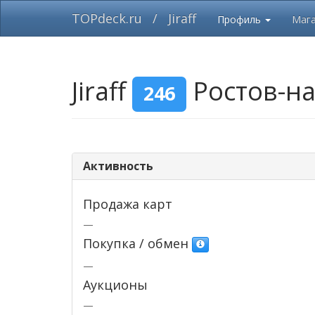
TOPdeck.ru
/
Jiraff
Профиль
Маг
Jiraff
Ростов-на
246
Активность
Продажа карт
—
Покупка / обмен
—
Аукционы
—