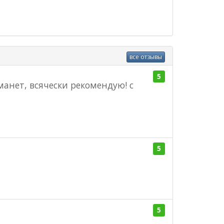
все отзывы
5
манет, всячески рекомендую! с
5
5