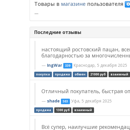
Товары в
магазине
пользователя
—
Последние отзывы
настоящий ростовский пацан, все
благодарностью за многочисленны
IngWar
Краснодар, 5 декабря 2025
339
покупка
продажа
обмен
21000 руб
взаимный
Отличный покупатель, быстрая о
shade
Уфа, 5 декабря 2025
503
продажа
1300 руб
взаимный
Всё супер, наилучшие рекоменда