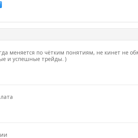
гда меняется по чётким понятиям, не кинет не об
е и успешные трейды. )
плата
ции