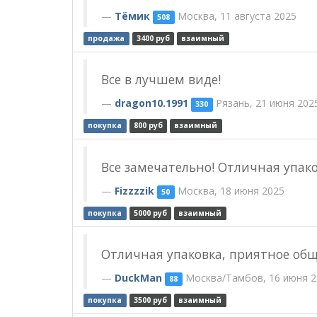
Тёмик
Москва, 11 августа 2025
508
продажа
3400 руб
взаимный
Все в лучшем виде!
dragon10.1991
Рязань, 21 июня 202
330
покупка
800 руб
взаимный
Все замечательно! Отличная упак
Fizzzzik
Москва, 18 июня 2025
50
покупка
5000 руб
взаимный
Отличная упаковка, приятное общ
DuckMan
Москва/Тамбов, 16 июня 2
88
покупка
3500 руб
взаимный