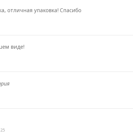
а, отличная упаковка! Спасибо
шем виде!
ария
025