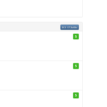
все отзывы
5
5
5