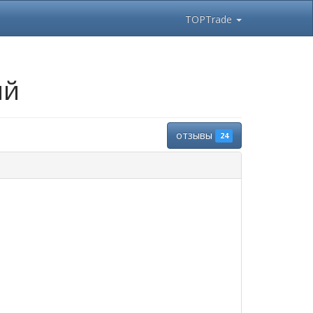
TOPTrade
ий
отзывы
24