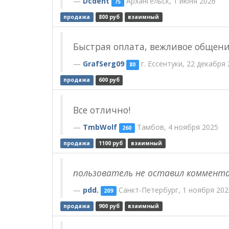
Dcdent
Архангельск, 1 июня 2026
75
продажа
800 руб
взаимный
Быстрая оплата, вежливое общени
GrafSerg09
г. Ессентуки, 22 декабря
80
продажа
600 руб
Все отлично!
TmbWolf
Тамбов, 4 ноября 2025
260
продажа
1100 руб
взаимный
пользователь не оставил коммент
pdd.
Санкт-Петербург, 1 ноября 202
209
продажа
900 руб
взаимный