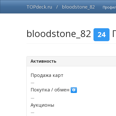
TOPdeck.ru
/
bloodstone_82
Профи
bloodstone_82
П
24
Активность
Продажа карт
—
Покупка / обмен
—
Аукционы
—