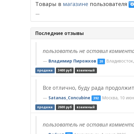
Товары в
магазине
пользователя
—
Последние отзывы
пользователь не оставил коммент
Владимир Пирожков
Владивосток,
20
продажа
3400 руб
взаимный
Все отлично, буду рада продолжи
Satanas_Concubine
Москва, 10 июн
392
продажа
2600 руб
взаимный
пользователь не оставил коммент