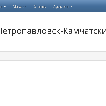
ль
Магазин
Отзывы
Аукционы
етропавловск-Камчатск