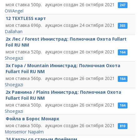
500
26 октября 2021
247
OWAngel
12 TEXTLESS карт
696
24 октября 2021
303
Dallahan
2x Лес / Forest Иннистрад: Полночная Охота Fullart
Foil RU NM
520
26 октября 2021
164
Shoegazi
3x Гора / Mountain Иннистрад: Полночная Охота
Fullart Foil RU NM
560
26 октября 2021
164
Shoegazi
2x Равнина / Plains Иннистрад: Полночная Охота
Fullart Foil RU NM
500
26 октября 2021
164
Shoegazi
Фойла в Борос Монарх
500
26 октября 2021
810
Monsenior Napalm
24 Карты со старым Фреймом