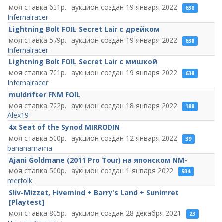
631
19 января 2022
638
Infernalracer
Lightning Bolt FOIL Secret Lair c дрейком
579
19 января 2022
638
Infernalracer
Lightning Bolt FOIL Secret Lair c мишкой
701
19 января 2022
638
Infernalracer
muldrifter FNM FOIL
722
18 января 2022
188
Alex19
4x Seat of the Synod MIRRODIN
500
12 января 2022
39
bananamama
Ajani Goldmane (2011 Pro Tour) на японском NM-
500
1 января 2022
934
merfolk
Sliv-Mizzet, Hivemind + Barry's Land + Sunimret
[Playtest]
805
28 декабря 2021
23