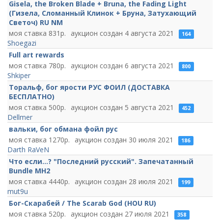
Gisela, the Broken Blade + Bruna, the Fading Light
(Гизела, Сломанный Клинок + Бруна, Затухающий
Светоч) RU NM
831
4 августа 2021
164
Shoegazi
Full art rewards
780
6 августа 2021
800
Shkiper
Торальф, бог ярости РУС ФОИЛ (ДОСТАВКА
БЕСПЛАТНО)
500
5 августа 2021
452
Dellmer
вальки, бог обмана фойл рус
1270
30 июля 2021
186
Darth RaVeN
Что если...? "Последний русский". Запечатанный
Bundle MH2
4440
28 июля 2021
199
mut9u
Бог-Скарабей / The Scarab God (HOU RU)
520
27 июля 2021
358