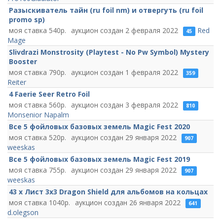
Разыскиватель тайн (ru foil nm) и отвергуть (ru foil
promo sp)
540
2 февраля 2022
Red
45
Mage
Slivdrazi Monstrosity (Playtest - No Pw Symbol) Mystery
Booster
790
1 февраля 2022
359
Reiter
4 Faerie Seer Retro Foil
560
3 февраля 2022
810
Monsenior Napalm
Все 5 фойловых базовых земель Magic Fest 2020
520
29 января 2022
907
weeskas
Все 5 фойловых базовых земель Magic Fest 2019
755
29 января 2022
907
weeskas
43 х Лист 3х3 Dragon Shield для альбомов на кольцах
1040
26 января 2022
641
d.olegson