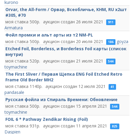
kurono
Orvar, the All-Form / Орвар, Всеобличье, KHM, RU x2шт
#305, #70
500
26 июля 2021
911
Armatura
Фойл промки и альт арты из т2 NM-PL
500
20 июля 2021
goyza
186
Etched Foil, Borderless, и Borderless Foil карты (список
внутри)
520
21 июля 2021
544
toymachine
The First Sliver / Первая Щепка ENG Foil Etched Retro
Frame Old Border MH2
1140
12 июля 2021
41
pandasale
Русская фойла из Спираль Времени: Обновление
500
15 апреля 2021
544
toymachine
FOIL 6 * Pathway Zendikar Rising (Foil)
931
11 апреля 2021
825
Daspien