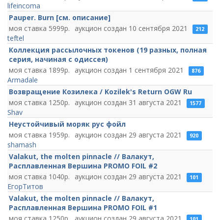
lifeincoma
Pauper. Burn [см. описание]
5999
10 сентября 2021
212
teftel
Коллекция рассылочных токенов (19 разных, полная
серия, начиная с одиссея)
1899
1 сентября 2021
876
Armadale
Возвращение Козилека / Kozilek's Return OGW Ru
1250
31 августа 2021
1577
Shav
Неустойчивый моряк рус фойл
1959
29 августа 2021
920
shamash
Valakut, the molten pinnacle // Валакут,
Расплавленная Вершина PROMO FOIL #2
1040
29 августа 2021
101
ЕгорТитов
Valakut, the molten pinnacle // Валакут,
Расплавленная Вершина PROMO FOIL #1
1250
29 августа 2021
101