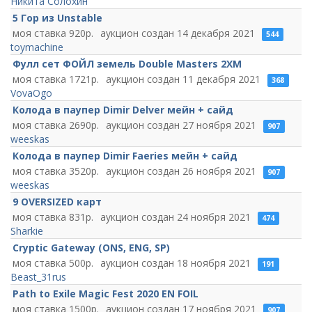
Никита Солохин
5 Гор из Unstable
920
14 декабря 2021
544
toymachine
Фулл сет ФОЙЛ земель Double Masters 2XM
1721
11 декабря 2021
368
VovaOgo
Колода в паупер Dimir Delver мейн + сайд
2690
27 ноября 2021
907
weeskas
Колода в паупер Dimir Faeries мейн + сайд
3520
26 ноября 2021
907
weeskas
9 OVERSIZED карт
831
24 ноября 2021
474
Sharkie
Cryptic Gateway (ONS, ENG, SP)
500
18 ноября 2021
191
Beast_31rus
Path to Exile Magic Fest 2020 EN FOIL
1500
17 ноября 2021
907