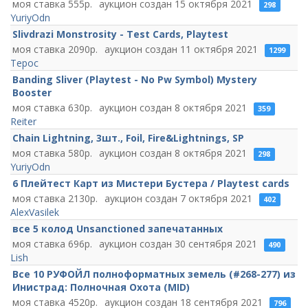
555
15 октября 2021
298
YuriyOdn
Slivdrazi Monstrosity - Test Cards, Playtest
2090
11 октября 2021
1299
Терос
Banding Sliver (Playtest - No Pw Symbol) Mystery
Booster
630
8 октября 2021
359
Reiter
Chain Lightning, 3шт., Foil, Fire&Lightnings, SP
580
8 октября 2021
298
YuriyOdn
6 Плейтест Карт из Мистери Бустера / Playtest cards
2130
7 октября 2021
402
AlexVasilek
все 5 колод Unsanctioned запечатанных
696
30 сентября 2021
490
Lish
Все 10 РУФОЙЛ полноформатных земель (#268-277) из
Инистрад: Полночная Охота (MID)
4520
18 сентября 2021
796