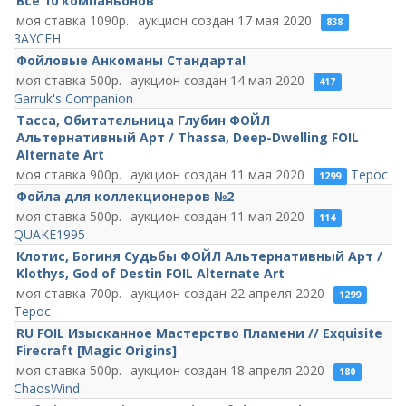
Все 10 компаньонов
1090
17 мая 2020
838
3AYCEH
Фойловые Анкоманы Стандарта!
500
14 мая 2020
417
Garruk's Companion
Тасса, Обитательница Глубин ФОЙЛ
Альтернативный Арт / Thassa, Deep-Dwelling FOIL
Alternate Art
900
11 мая 2020
Терос
1299
Фойла для коллекционеров №2
500
11 мая 2020
114
QUAKE1995
Клотис, Богиня Судьбы ФОЙЛ Альтернативный Арт /
Klothys, God of Destin FOIL Alternate Art
700
22 апреля 2020
1299
Терос
RU FOIL Изысканное Мастерство Пламени // Exquisite
Firecraft [Magic Origins]
500
18 апреля 2020
180
ChaosWind