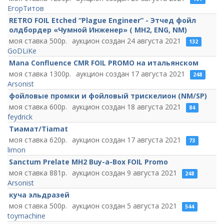
ЕгорТитов
RETRO FOIL Etched “Plague Engineer” - Этчед фойл
олдбордер «Чумной Инженер» ( MH2, ENG, NM)
500
24 августа 2021
132
GoDLiKe
Mana Confluence CMR FOIL PROMO на итальянском
1300
17 августа 2021
248
Arsonist
фойловые промки и фойловый трискелион (NM/SP)
600
18 августа 2021
84
feydrick
Тиамат/Tiamat
620
17 августа 2021
73
limon
Sanctum Prelate MH2 Buy-a-Box FOIL Promo
881
9 августа 2021
248
Arsonist
куча эльдразей
500
5 августа 2021
544
toymachine