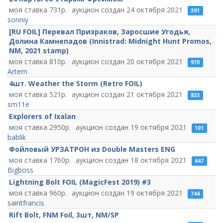
731
24 октября 2021
391
sonniy
[RU FOIL] Перевал Призраков, Заросшие Угодья,
Долина Камнепадов (Innistrad: Midnight Hunt Promos,
NM, 2021 stamp)
810
20 октября 2021
970
Artem
4шт. Weather the Storm (Retro FOIL)
521
21 октября 2021
833
sm11e
Explorers of Ixalan
2950
19 октября 2021
101
bablik
Фойловый УРЗАТРОН из Double Masters ENG
1760
18 октября 2021
647
Bigboss
Lightning Bolt FOIL (MagicFest 2019) #3
960
19 октября 2021
744
saintfrancis
Rift Bolt, FNM Foil, 3шт, NM/SP