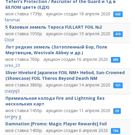
Teferi's Protection / Recruiter of the Guard и тд в
БЕЛОМ цвете (ЕДХ)
1739
18 апреля 2020
563
farsmac
5 базовых земель Тероса FULLART FOIL №2
1050
19 апреля 2020
470
Ossir
Лот редких земель (Затопленный Бор, Поле
Мертвецов, Westvale Abbey и др.)
760
16 апреля 2020
493
orex_23
Sliver Hivelord Japanese FOIL NM+ Heliod, Sun-Crowned
(Showcase) FOIL Theros Beyond Death NM
3860
14 апреля 2020
131
crazyq3
Премиальная колода Fire and Lightning без
нескольких карт
1450
11 апреля 2020
39
sergey g
Damnation [Promo: Magic Player Rewards] Foil
1400
6 апреля 2020
794