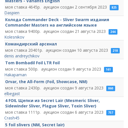
Masters - Variants English
4645
2 сентября 2023
825
Daspien
Колода Commander Deck - Sliver Swarm издания
Commander Masters на английском языке
9400
21 августа 2023
244
Kolesnikov
Командирский арсенал
20401
10 августа 2023
218
denis andreychikov
Tom Bombadil Foil LTR Foil
500
9 августа 2023
161
Hakapaman
Orvar, the All-Form (Foil, Showcase, NM)
2430
9 августа 2023
860
elbegast
4 FOIL Щепки из Secret Lair (Mesmeric Sliver,
Sidewinder Sliver, Plague Sliver, Toxin Sliver)
1111
6 августа 2023
757
Crash45
5 foil slivers (NM, Secret lair)