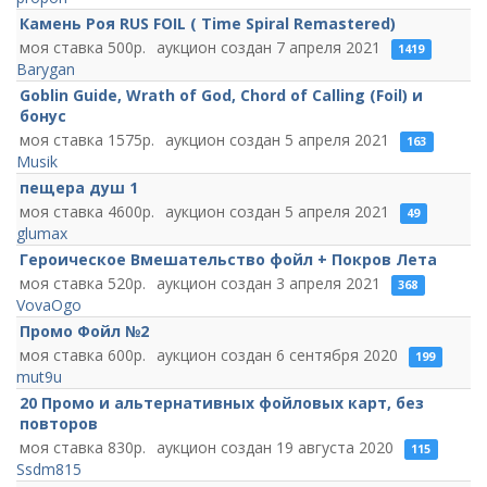
Камень Роя RUS FOIL ( Time Spiral Remastered)
500
7 апреля 2021
1419
Barygan
Goblin Guide, Wrath of God, Chord of Calling (Foil) и
бонус
1575
5 апреля 2021
163
Musik
пещера душ 1
4600
5 апреля 2021
49
glumax
Героическое Вмешательство фойл + Покров Лета
520
3 апреля 2021
368
VovaOgo
Промо Фойл №2
600
6 сентября 2020
199
mut9u
20 Промо и альтернативных фойловых карт, без
повторов
830
19 августа 2020
115
Ssdm815