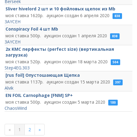
Berseek
Sliver hivelord 2 шт и 10 фойловых щепок из Mb
1620
6 апреля 2020
838
3AYCEH
Conspiracy Foil 4 шт Mb
500
1 апреля 2020
838
3AYCEH
2x KMC перфекты (perfect size) (вертикальная
загрузка)
520
18 марта 2020
504
Step4EG.303
[rus foil] Опустошающая Щепка
1137
15 марта 2020
397
Alvik
EN FOIL Carnophage [FNM] SP+
500
5 марта 2020
180
ChaosWind
«
1
2
»