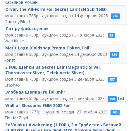
Касьянов Роман
Orvar, the All-Form Foil Secret Lair (EN SLD 1683)
785
14 февраля 2025
236
DummyPilot1
Лот ру фойл щепок
730
31 января 2025
59
WarH0use
Marit Lage [Coldsnap Promo Token, Foil]
500
24 декабря 2023
330
konst
3 FOIL Щепки из Secret Lair (Megantic Sliver,
Thorncaster Sliver, Telekinetic Sliver)
730
3 декабря 2023
757
Crash45
Злобная Щепка (ru,foil,mh1
520
2 декабря 2023
Lish
490
Wall of Blossoms FNM 2002 Foil
1777
27 ноября 2023
105
Tim McZayd
3x Valakut Awakening (1 FOIL), 3 x Грабитель Богачей
(1 BORD), Braid of Fire (Foil, SLD), Striking Silver (Foil,