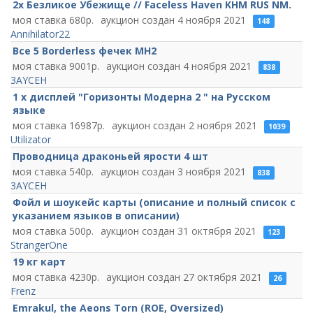
2x Безликое Убежище // Faceless Haven KHM RUS NM.
680
4 ноября 2021
148
Annihilator22
Все 5 Borderless фечек MH2
9001
4 ноября 2021
838
3AYCEH
1 х дисплей "Горизонты Модерна 2 " на Русском
языке
16987
2 ноября 2021
1039
Utilizator
Проводница драконьей ярости 4 шт
540
3 ноября 2021
838
3AYCEH
Фойл и шоукейс карты (описание и полный список с
указанием языков в описании)
500
31 октября 2021
123
StrangerOne
19 кг карт
4230
27 октября 2021
26
Frenz
Emrakul, the Aeons Torn (ROE, Oversized)