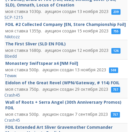
SLD), Omnath, Locus of Creation
1030
13 ноября 2023
239
SCP-1215
FOIL #2 Collected Company [EN, Store Championship Foil]
1355
15 ноября 2023
755
Nikitozz
The First Sliver (SLD EN FOIL)
1680
12 ноября 2023
126
Bbedd
Monastery Swiftspear x4 [NM Foil]
500
13 ноября 2023
508
Тёмик
Eidolon of the Great Revel (WPN/Gateway, # 114) FOIL
750
29 октября 2023
757
Crash45
Wall of Roots + Serra Angel (30th Anniversary Promos)
FOIL
500
7 сентября 2023
757
Crash45
FOIL Extended Art Sliver Gravemother Commander