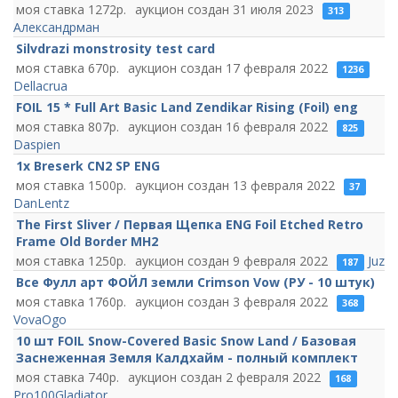
1272
31 июля 2023
313
Александрман
Silvdrazi monstrosity test card
670
17 февраля 2022
1236
Dellacrua
FOIL 15 * Full Art Basic Land Zendikar Rising (Foil) eng
807
16 февраля 2022
825
Daspien
1x Breserk CN2 SP ENG
1500
13 февраля 2022
37
DanLentz
The First Sliver / Первая Щепка ENG Foil Etched Retro
Frame Old Border MH2
1250
9 февраля 2022
Juz
187
Все Фулл арт ФОЙЛ земли Crimson Vow (РУ - 10 штук)
1760
3 февраля 2022
368
VovaOgo
10 шт FOIL Snow-Covered Basic Snow Land / Базовая
Заснеженная Земля Калдхайм - полный комплект
740
2 февраля 2022
168
Pro100Gladiator