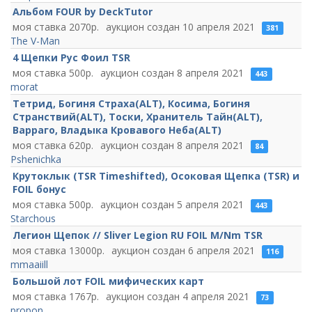
Альбом FOUR by DeckTutor
2070
10 апреля 2021
381
The V-Man
4 Щепки Рус Фоил TSR
500
8 апреля 2021
443
morat
Тетрид, Богиня Страха(ALT), Косима, Богиня
Странствий(ALT), Тоски, Хранитель Тайн(ALT),
Варраго, Владыка Кровавого Неба(ALT)
620
8 апреля 2021
84
Pshenichka
Крутоклык (TSR Timeshifted), Осоковая Щепка (TSR) и
FOIL бонус
500
5 апреля 2021
443
Starchous
Легион Щепок // Sliver Legion RU FOIL M/Nm TSR
13000
6 апреля 2021
116
mmaaiill
Большой лот FOIL мифических карт
1767
4 апреля 2021
73
propon