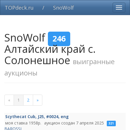
TOPdeck.ru
/
SnoWolf
Вклю
нави
SnoWolf
246
Алтайский край с.
Солонешное
выигранные
аукционы
«
1
2
»
Scythecat Cub, J25, #0024, eng
1958
7 апреля 2025
321
BAROSSI