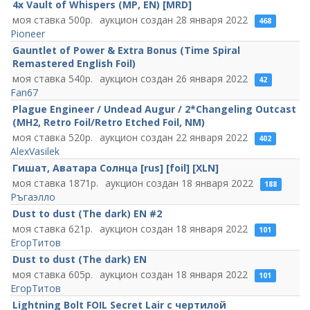
4x Vault of Whispers (MP, EN) [MRD]
500
28 января 2022
468
Pioneer
Gauntlet of Power & Extra Bonus (Time Spiral
Remastered English Foil)
540
26 января 2022
42
Fan67
Plague Engineer / Undead Augur / 2*Changeling Outcast
(MH2, Retro Foil/Retro Etched Foil, NM)
520
22 января 2022
402
AlexVasilek
Гишат, Аватара Солнца [rus] [foil] [XLN]
1871
18 января 2022
188
Ръгаэлло
Dust to dust (The dark) EN #2
621
18 января 2022
101
ЕгорТитов
Dust to dust (The dark) EN
605
18 января 2022
101
ЕгорТитов
Lightning Bolt FOIL Secret Lair c чертилой