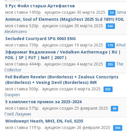
5 Рус Фойл старых Артефактов
1450
30 марта 2025
Sima
54
Animar, Soul of Elements (MagicFest 2025 SLd 1891) FOIL
520
30 марта 2025
543
Alextimzero
Secluded Courtyard SPG 0063 ENG
739
19 марта 2025
A9sd
170
Эфиромаг Ведалкенов / Vedalken Aethermage ( RU |
FOIL | SP | FUT | №61 | 2007 )
4444
4 марта 2025
The
255
Collector
Foil Bedlam Reveler (Borderless) + Zealous Conscripts
(Borderless) + Vexing Devil (Borderless) INR
500
6 марта 2025
825
Daspien
5 комплектов промок за 2023-2024
575
25 февраля 2025
96
Глеб Лазукин
Windswept Heath, MH3, EN, Foil, 0235
1191
26 февраля 2025
304