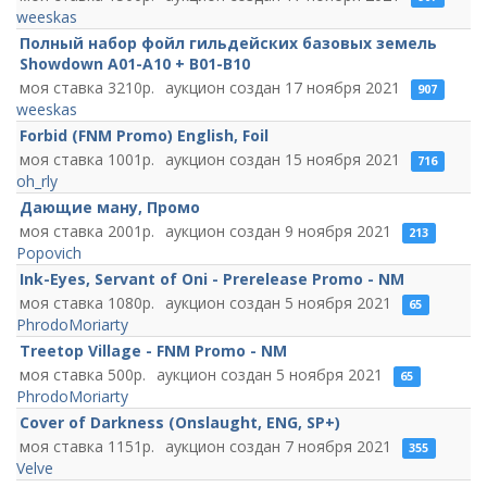
weeskas
Полный набор фойл гильдейских базовых земель
Showdown A01-A10 + B01-B10
3210
17 ноября 2021
907
weeskas
Forbid (FNM Promo) English, Foil
1001
15 ноября 2021
716
oh_rly
Дающие ману, Промо
2001
9 ноября 2021
213
Popovich
Ink-Eyes, Servant of Oni - Prerelease Promo - NM
1080
5 ноября 2021
65
PhrodoMoriarty
Treetop Village - FNM Promo - NM
500
5 ноября 2021
65
PhrodoMoriarty
Cover of Darkness (Onslaught, ENG, SP+)
1151
7 ноября 2021
355
Velve