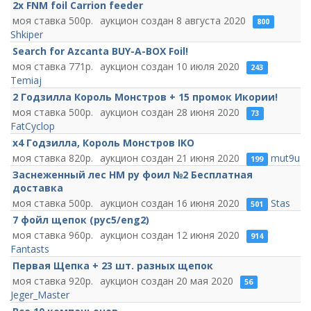
2x FNM foil Carrion feeder
500
8 августа 2020
800
Shkiper
Search for Azcanta BUY-A-BOX Foil!
771
10 июля 2020
243
Temiaj
2 Годзилла Король Монстров + 15 промок Икории!
500
28 июня 2020
73
FatCyclop
х4 Годзилла, Король Монстров IKO
820
21 июня 2020
mut9u
199
Заснеженный лес НМ ру фоил №2 Бесплатная
доставка
500
16 июня 2020
Stas
501
7 фойл щепок (рус5/eng2)
960
12 июня 2020
914
Fantasts
Первая Щепка + 23 шт. разных щепок
920
20 мая 2020
56
Jeger_Master