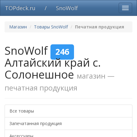
TOPdeck.ru
/
SnoWolf
Вклю
нави
Магазин
Товары SnoWolf
Печатная продукция
SnoWolf
246
Алтайский край с.
Солонешное
магазин —
печатная продукция
Все товары
Запечатанная продукция
Аксессуары