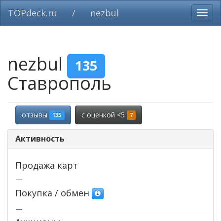
TOPdeck.ru
/
nezbul
Вклю
нави
nezbul
135
Ставрополь
отзывы
c оценкой <5
135
7
Активность
Продажа карт
—
Покупка / обмен
—