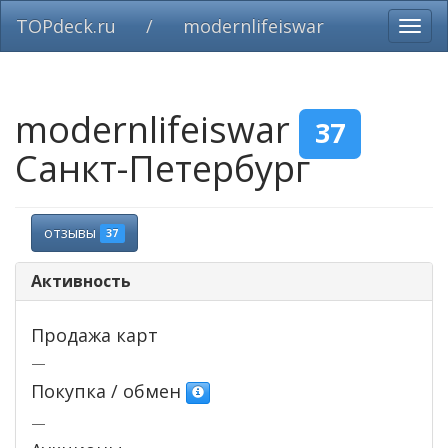
TOPdeck.ru
/
modernlifeiswar
Вклю
нави
modernlifeiswar
37
Санкт-Петербург
отзывы
37
Активность
Продажа карт
—
Покупка / обмен
—