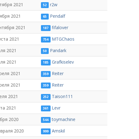
тября 2021
r2w
52
ября 2021
Pendalf
65
нтября 2021
fifalover
187
уста 2021
MTGChaos
754
ля 2021
Pandark
50
ля 2021
Grafkiselev
185
реля 2021
Reiter
359
реля 2021
Reiter
359
еля 2021
Taison111
252
та 2021
Levr
361
бря 2020
toymachine
544
евраля 2020
Amskil
999