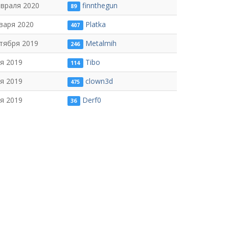
евраля 2020
finnthegun
89
варя 2020
Platka
407
тября 2019
Metalmih
246
я 2019
Tibo
114
я 2019
clown3d
475
я 2019
Derf0
36