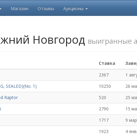
Магазин
Отзывы
Аукционы
жний Новгород
выигранные 
Ставка
Зав
2367
1 авг
NG, SEALED)(No. 1)
10250
26 ма
d Raptor
520
25 ма
5
2790
15 ма
1717
9 мар
1923
4 янв