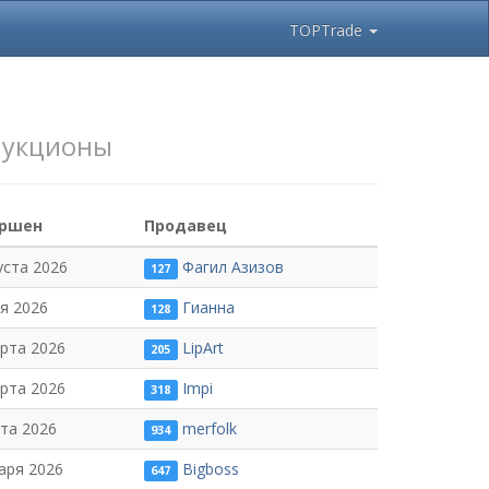
TOPTrade
аукционы
ершен
Продавец
уста 2026
Фагил Азизов
127
я 2026
Гианна
128
рта 2026
LipArt
205
рта 2026
Impi
318
та 2026
merfolk
934
аря 2026
Bigboss
647