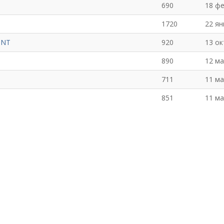
690
18 ф
1720
22 ян
INT
920
13 ок
890
12 ма
711
11 ма
851
11 ма