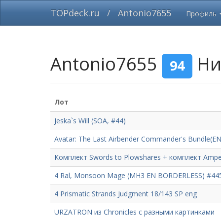
TOPdeck.ru
/
Antonio7655
Профиль
Antonio7655
Ни
94
Лот
Jeska`s Will (SOA, #44)
Avatar: The Last Airbender Commander's Bundle(E
Комплект Swords to Plowshares + комплект Ampe
4 Ral, Monsoon Mage (MH3 EN BORDERLESS) #44
4 Prismatic Strands Judgment 18/143 SP eng
URZATRON из Chronicles с разными картинками