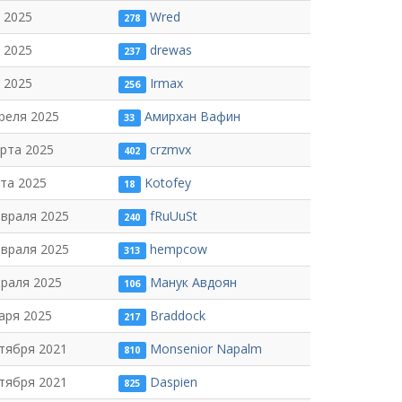
 2025
Wred
278
 2025
drewas
237
 2025
Irmax
256
реля 2025
Амирхан Вафин
33
рта 2025
crzmvx
402
та 2025
Kotofey
18
евраля 2025
fRuUuSt
240
евраля 2025
hempcow
313
враля 2025
Манук Авдоян
106
аря 2025
Braddock
217
тября 2021
Monsenior Napalm
810
тября 2021
Daspien
825