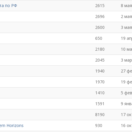
чта по РФ
2615
8 мая
2696
2 мая
2600
3 мая
650
19 ап
2180
10 ма
2045
3 мар
1940
27 ф
1970
19 ф
1410
5 фе
1591
9 янв
8190
17 ок
rn Horizons
930
16 ок