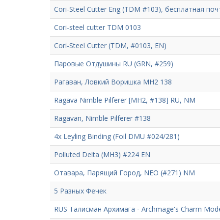
Cori-Steel Cutter Eng (TDM #103), бесплатная по
Cori-steel cutter TDM 0103
Cori-Steel Cutter (TDM, #0103, EN)
Паровые Отдушины RU (GRN, #259)
Рагаван, Ловкий Воришка MH2 138
Ragava Nimble Pilferer [MH2, #138] RU, NM
Ragavan, Nimble Pilferer #138
4x Leyling Binding (Foil DMU #024/281)
Polluted Delta (MH3) #224 EN
Отавара, Парящий Город, NEO (#271) NM
5 Разных Фечек
RUS Талисман Архимага - Archmage's Charm Mode