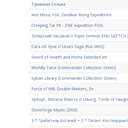
Туманная Сельва
Arid Mesa, Foil, Zendikar Rising Expeditions
Creeping Tar Pit - ZNE expedition FOIL
Эсперский Часовой // Esper Sentinel ENG SKETCH 
Сага об Урзе // Urza's Saga (Rus MH2)
Sword of Hearth and Home Extended art
Worldly Tutor (Commander Collection: Green)
Sylvan Library (Commander Collection: Green)
Force of Will, Double Masters, En
Урборг, Могила Ягмота // Urborg, Tomb of Yawgm
Stoneforge Mystic (2XM)
3 * Грабитель Богачей + 2 * Гигант-Костекруш