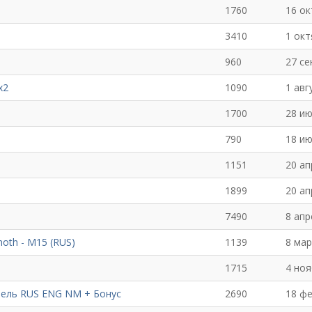
1760
16 ок
3410
1 окт
960
27 се
x2
1090
1 авг
1700
28 ию
790
18 ию
1151
20 ап
1899
20 ап
7490
8 апр
oth - M15 (RUS)
1139
8 мар
1715
4 ноя
итель RUS ENG NM + Бонус
2690
18 ф