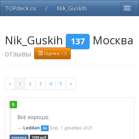
TOPdeck.ru
/
Nik_Guskih
Вклю
нави
Nik_Guskih
Москва
137
отзывы
Оценка < 5
«
1
2
3
4
5
»
5
Всё хорошо.
Leddan
Бор, 1 декабря 2025
56
покупка
1300 руб