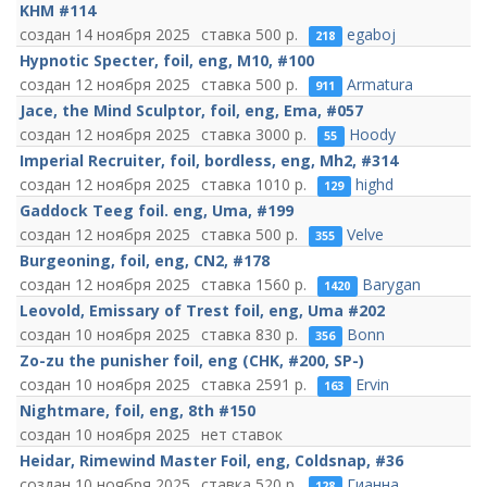
KHM #114
14 ноября 2025
500
egaboj
218
Hypnotic Specter, foil, eng, M10, #100
12 ноября 2025
500
Armatura
911
Jace, the Mind Sculptor, foil, eng, Ema, #057
12 ноября 2025
3000
Hoody
55
Imperial Recruiter, foil, bordless, eng, Mh2, #314
12 ноября 2025
1010
highd
129
Gaddock Teeg foil. eng, Uma, #199
12 ноября 2025
500
Velve
355
Burgeoning, foil, eng, CN2, #178
12 ноября 2025
1560
Barygan
1420
Leovold, Emissary of Trest foil, eng, Uma #202
10 ноября 2025
830
Bonn
356
Zo-zu the punisher foil, eng (CHK, #200, SP-)
10 ноября 2025
2591
Ervin
163
Nightmare, foil, eng, 8th #150
10 ноября 2025
нет ставок
Heidar, Rimewind Master Foil, eng, Coldsnap, #36
10 ноября 2025
520
Гианна
128