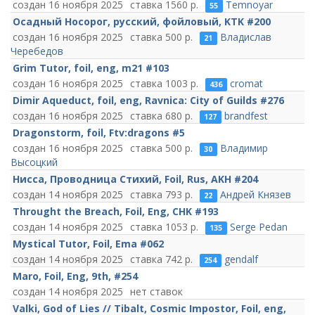
16 ноября 2025
1560
Temnoyar
55
Осадный Носорог, русский, фойловый, KTK #200
16 ноября 2025
500
Владислав
21
Черебедов
Grim Tutor, foil, eng, m21 #103
16 ноября 2025
1003
cromat
436
Dimir Aqueduct, foil, eng, Ravnica: City of Guilds #276
16 ноября 2025
680
brandfest
127
Dragonstorm, foil, Ftv:dragons #5
16 ноября 2025
500
Владимир
30
Высоцкий
Нисса, Проводница Стихий, Foil, Rus, AKH #204
14 ноября 2025
793
Андрей Князев
22
Throught the Breach, Foil, Eng, CHK #193
14 ноября 2025
1053
Serge Pedan
135
Mystical Tutor, Foil, Ema #062
14 ноября 2025
742
gendalf
254
Maro, Foil, Eng, 9th, #254
14 ноября 2025
нет ставок
Valki, God of Lies // Tibalt, Cosmic Impostor, Foil, eng,