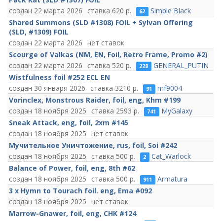
22 марта 2026
620
Simple Black
62
Shared Summons (SLD #1308) FOIL + Sylvan Offering
(SLD, #1309) FOIL
22 марта 2026
нет ставок
Scourge of Valkas (NM, EN, Foil, Retro Frame, Promo #2)
22 марта 2026
520
GENERAL_PUTIN
228
Wistfulness foil #252 ECL EN
30 января 2026
3210
mf9004
91
Vorinclex, Monstrous Raider, foil, eng, Khm #199
18 ноября 2025
2593
MyGalaxy
741
Sneak Attack, eng, foil, 2xm #145
18 ноября 2025
нет ставок
Мучительное Уничтожение, rus, foil, Soi #242
18 ноября 2025
500
Cat_Warlock
2
Balance of Power, foil, eng, 8th #62
18 ноября 2025
500
Armatura
911
3 x Hymn to Tourach foil. eng, Ema #092
18 ноября 2025
нет ставок
Marrow-Gnawer, foil, eng, CHK #124