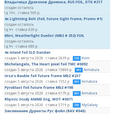
Владычица Драконов Дромока, RUS FOIL, DTK #217
осталось
1д 10ч
500
4x Lightning Bolt (Foil, Future Sight Frame, Promo #1)
осталось
1д 9ч
620
Mirri, Weatherlight Duelist (MB2 # 252) FOIL
осталось
1д 9ч
680
4x Island foil SLD Dandan
5 августа 2026
2639
Korn
113
Michelangelo, The Heart pixel foil TMC #0092
5 августа 2026
15869
Armatura
911
Urza's Bauble foil future frame Mb2 #237
5 августа 2026
7252
Armatura
911
Pyroblast foil future frame Mb2 #198
5 августа 2026
6170
Armatura
911
Rhystic Study ANIME Eng, WOT #0071
5 августа 2026
5719
MyGalaxy
741
Заклинание Дурноты Рус фойл (RAV #043)