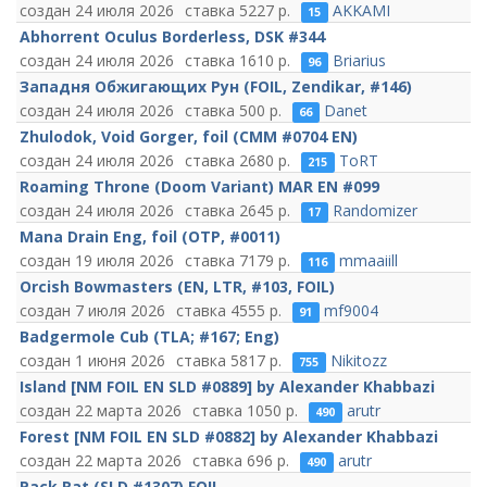
24 июля 2026
5227
AKKAMI
15
Abhorrent Oculus Borderless, DSK #344
24 июля 2026
1610
Briarius
96
Западня Обжигающих Рун (FOIL, Zendikar, #146)
24 июля 2026
500
Danet
66
Zhulodok, Void Gorger, foil (CMM #0704 EN)
24 июля 2026
2680
ToRT
215
Roaming Throne (Doom Variant) MAR EN #099
24 июля 2026
2645
Randomizer
17
Mana Drain Eng, foil (OTP, #0011)
19 июля 2026
7179
mmaaiill
116
Orcish Bowmasters (EN, LTR, #103, FOIL)
7 июля 2026
4555
mf9004
91
Badgermole Cub (TLA; #167; Eng)
1 июня 2026
5817
Nikitozz
755
Island [NM FOIL EN SLD #0889] by Alexander Khabbazi
22 марта 2026
1050
arutr
490
Forest [NM FOIL EN SLD #0882] by Alexander Khabbazi
22 марта 2026
696
arutr
490
Pack Rat (SLD #1307) FOIL