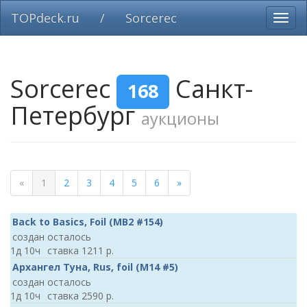
TOPdeck.ru
/
Sorcerec
Вклю
нави
Sorcerec
Санкт-
168
Петербург
аукционы
«
1
2
3
4
5
6
»
Back to Basics, Foil (MB2 #154)
осталось
1д 10ч
1211
Архангел Туна, Rus, foil (M14 #5)
осталось
1д 10ч
2590