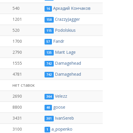
540
Аркадий Кончаков
16
1201
CrazzyJagger
158
520
Podolskius
115
1700
Fandr
57
2790
Marit Lage
135
1555
Damagehead
742
4781
Damagehead
742
нет ставок
2690
Velezz
364
8800
goose
40
3431
IvanSereb
301
3100
a_popenko
1