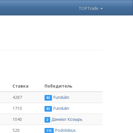
TOPTrade
Ставка
Победитель
4287
Fundulin
83
1710
Fundulin
83
1040
Даниил Козырь
2
520
Podolskius
115