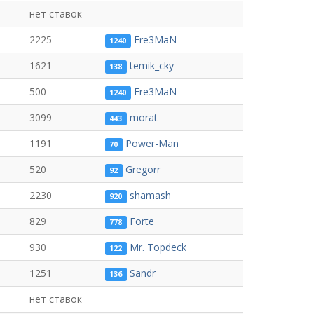
нет ставок
2225
Fre3MaN
1240
1621
temik_cky
138
500
Fre3MaN
1240
3099
morat
443
1191
Power-Man
70
520
Gregorr
92
2230
shamash
920
829
Forte
778
930
Mr. Topdeck
122
1251
Sandr
136
нет ставок