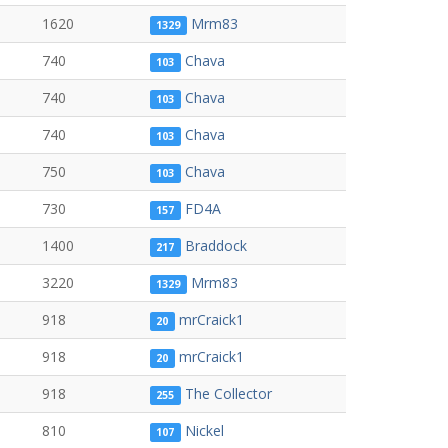
1620
Mrm83
1329
740
Chava
103
740
Chava
103
740
Chava
103
750
Chava
103
730
FD4A
157
1400
Braddock
217
3220
Mrm83
1329
918
mrCraick1
20
918
mrCraick1
20
918
The Collector
255
810
Nickel
107