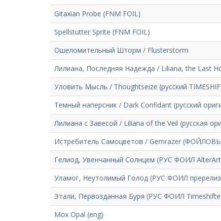
Gitaxian Probe (FNM FOIL)
Spellstutter Sprite (FNM FOIL)
Ошеломительный Шторм / Flusterstorm
Лилиана, Последняя Надежда / Liliana, the Last H
Уловить Мысль / Thoughtseize (русский TIMESHI
Темный наперсник / Dark Confidant (русский ори
Лилиана с Завесой / Liliana of the Veil (русская 
Истребитель Самоцветов / Gemrazer (ФОЙЛОВЫ
Гелиод, Увенчанный Солнцем (РУС ФОИЛ AlterArt
Уламог, Неутолимый Голод (РУС ФОИЛ пререлиз
Этали, Первозданная Буря (РУС ФОИЛ Timeshifte
Mox Opal (eng)