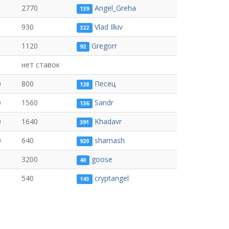
2770
Angel_Greha
139
930
Vlad Ilkiv
322
1120
Gregorr
92
нет ставок
0
800
Песец
128
0
1560
Sandr
136
0
1640
Khadavr
391
0
640
shamash
920
3200
goose
40
540
cryptangel
143