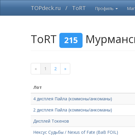
TOPdeck.ru
/
ToRT
Профиль
Маг
ToRT
Мурманс
215
«
1
2
»
Лот
4 дисплея Пайла (коммоны/анкоманы)
2 дисплея Пайла (коммоны/анкоманы)
Дисплей Токенов
Нексус Судьбы / Nexus of Fate (BaB FOIL)