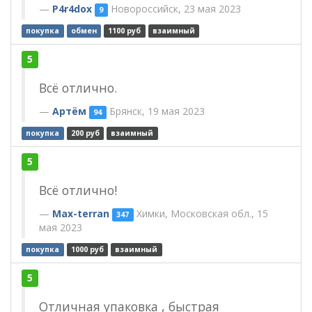
P4r4dox
Новороссийск, 23 мая 2023
9
покупка
обмен
1100 руб
взаимный
5
Всё отлично.
Артëм
Брянск, 19 мая 2023
94
покупка
200 руб
взаимный
5
Всё отлично!
Max-terran
Химки, Московская обл., 15
347
мая 2023
покупка
1000 руб
взаимный
5
Отличная упаковка , быстрая