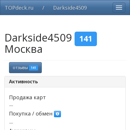
TOPdeck.ru
/
Darkside4509
Вклю
нави
Darkside4509
141
Москва
отзывы
141
Активность
Продажа карт
—
Покупка / обмен
—