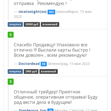
отправка . Рекомендую !
nicetonight(sn)
новосибирск, 15 мая
552
2023
покупка
30000 руб
взаимный
5
Спасибо Продавцу! Упаковано все
отлично !!! Выслали карты быстро !
Всем доволен , всем рекомендую!
Doctordead
Зеленоград, 15 мая 2023
58
покупка
2900 руб
взаимный
5
Отличный трейдер! Приятное
общение, оперативная отправка! Буду
рад вести дела в будущем!
Slanderous_Sun
Москва, Саратов, 11 мая
78