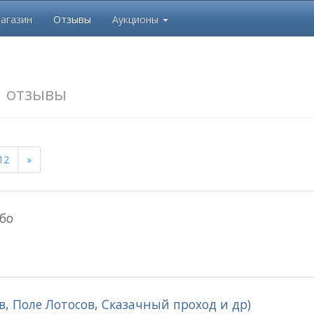
агазин
Отзывы
Аукционы
к
отзывы
12
»
бо
, Поле Лотосов, Сказачный проход и др)