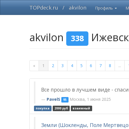
TOPdeck.ru
/
akvilon
Профиль
М
akvilon
Ижевс
338
«
1
2
3
4
5
6
7
8
...
Все прошло в лучшем виде - спаси
PavelS
Москва, 1 июня 2025
95
покупка
2000 руб
взаимный
Земли (Шокленды, Поле Мертвецов