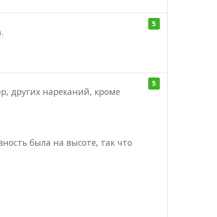
5
.
5
р, других нареканий, кроме
ность была на высоте, так что