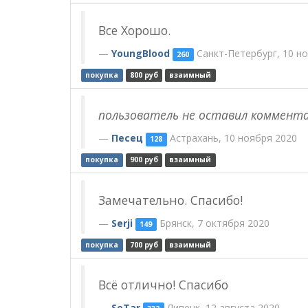
Все Хорошо.
YoungBlood
Санкт-Петербург, 10 н
260
покупка
800 руб
взаимный
пользователь не оставил коммент
Песец
Астрахань, 10 ноября 2020
128
покупка
900 руб
взаимный
Замечательно. Спасибо!
Serji
Брянск, 7 октября 2020
149
покупка
700 руб
взаимный
Всё отлично! Спасибо
SeTar
Липецк, 12 августа 2020