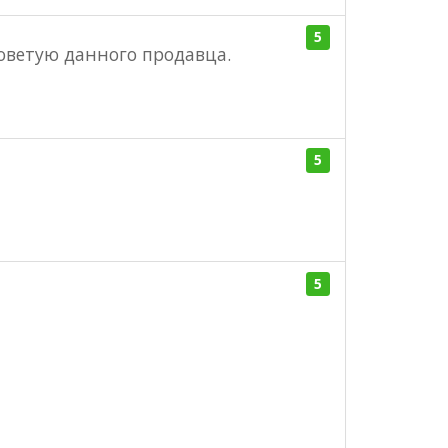
5
Советую данного продавца.
5
5