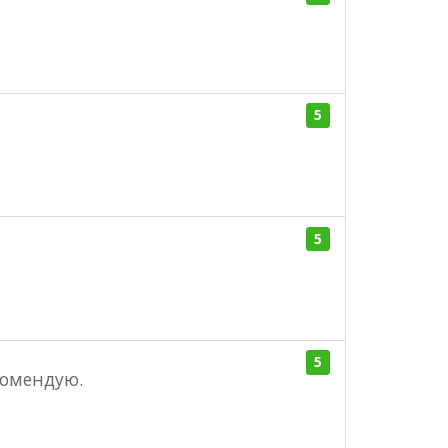
5
5
5
екомендую.