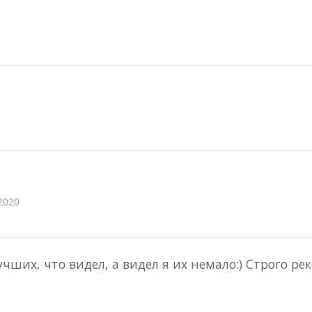
2020
учших, что видел, а видел я их немало:) Строго р