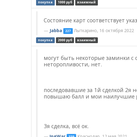
покупка
1000 руб
взаимный
Состояние карт соответствует ука
Jabba
Лыткарино, 16 октября 2022
227
покупка
2000 руб
взаимный
могут быть некоторые заминки с 
неторопливости, нет.
последовавшие за 1й сделкой 2я н
повышаю балл и мои наилучшие 
3я сделка, всё ок.
IngWar
Краснодар, 12 мая 2021
339