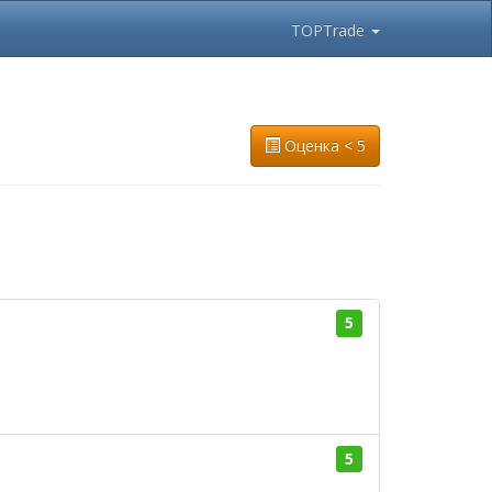
TOPTrade
Оценка < 5
5
5