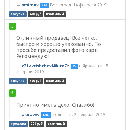
smirnov
Волгоград, 14 февраля 2019
594
покупка
400 руб
взаимный
5
Отличный продавец! Все четко,
быстро и хорошо упакованно. По
просьбе предоставил фото карт.
Рекомендую!
zZLavrishchevNikitaZz
г. Ярославль, 5
15
февраля 2019
покупка
800 руб
взаимный
5
Приятно иметь дело. Спасибо)
akiravvv
Тольятти, 2 февраля 2019
1280
продажа
200 руб
взаимный