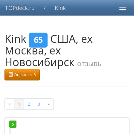
TOPdeck.ru
/
Kink
Вклю
нави
Kink
США, ex
65
Москва, ex
Новосибирск
отзывы
Оценка < 5
«
1
2
3
»
5