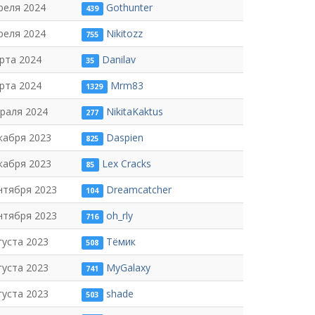
реля 2024
Gothunter
439
реля 2024
Nikitozz
755
рта 2024
Danilav
35
рта 2024
Mrm83
1329
раля 2024
NikitaKaktus
277
кабря 2023
Daspien
825
кабря 2023
Lex Cracks
85
нтября 2023
Dreamcatcher
104
нтября 2023
oh_rly
716
густа 2023
Тёмик
508
густа 2023
MyGalaxy
741
густа 2023
shade
503