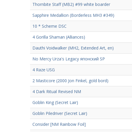
Thornbite Staff (MB2) #99 white boarder
Sapphire Medallion (Borderless MH3 #349)
10 * Scheme DSC
4 Gorilla Shaman (Alliances)
Dauthi Voidwalker (MH2, Extended Art, en)
No Mercy Urza's Legacy японский SP
4 Raze USG
2 Masticore (2000 Jon Finkel, gold bord)
4 Dark Ritual Revised NM
Goblin King (Secret Lair)
Goblin Piledriver (Secret Lair)
Consider [NM Rainbow Foil]