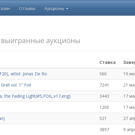
азин
Отзывы
Аукционы
в
выигранные аукционы
Ставка
Заве
0), artist: Jonas De Ro
560
19 ию
rail vol. 1" Foil
7241
21 ма
a, the Fading Light(#5,FOIL,v17,eng)
3443
17 ма
1200
17 ма
an)
521
27 ап
3897
9 апр