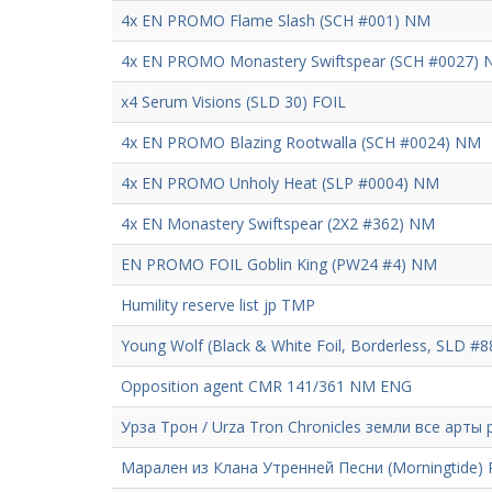
4x EN PROMO Flame Slash (SCH #001) NM
4x EN PROMO Monastery Swiftspear (SCH #0027)
x4 Serum Visions (SLD 30) FOIL
4x EN PROMO Blazing Rootwalla (SCH #0024) NM
4x EN PROMO Unholy Heat (SLP #0004) NM
4x EN Monastery Swiftspear (2X2 #362) NM
EN PROMO FOIL Goblin King (PW24 #4) NM
Humility reserve list jp TMP
Young Wolf (Black & White Foil, Borderless, SLD #8
Opposition agent CMR 141/361 NM ENG
Урза Трон / Urza Tron Chronicles земли все арты
Марален из Клана Утренней Песни (Morningtide) 