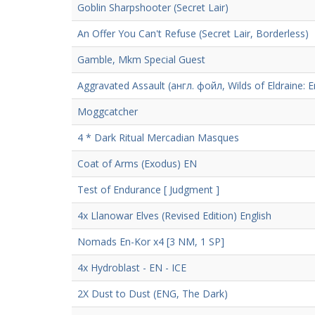
Goblin Sharpshooter (Secret Lair)
An Offer You Can't Refuse (Secret Lair, Borderless)
Gamble, Mkm Special Guest
Aggravated Assault (англ. фойл, Wilds of Eldraine: 
Moggcatcher
4 * Dark Ritual Mercadian Masques
Coat of Arms (Exodus) EN
Test of Endurance [ Judgment ]
4x Llanowar Elves (Revised Edition) English
Nomads En-Kor x4 [3 NM, 1 SP]
4x Hydroblast - EN - ICE
2X Dust to Dust (ENG, The Dark)