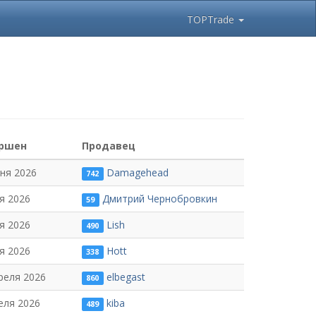
TOPTrade
ршен
Продавец
ня 2026
Damagehead
742
я 2026
Дмитрий Чернобровкин
59
я 2026
Lish
490
я 2026
Hott
338
реля 2026
elbegast
860
еля 2026
kiba
489