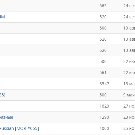
565
24 се
 NM
520
24 се
500
19 ав
520
13 ав
620
13 ав
500
22 ию
561
22 ию
3547
13 ма
85)
500
9 мая
1620
27 но
 разные
1290
23 но
Russian [MOR #065]
1000
25 но