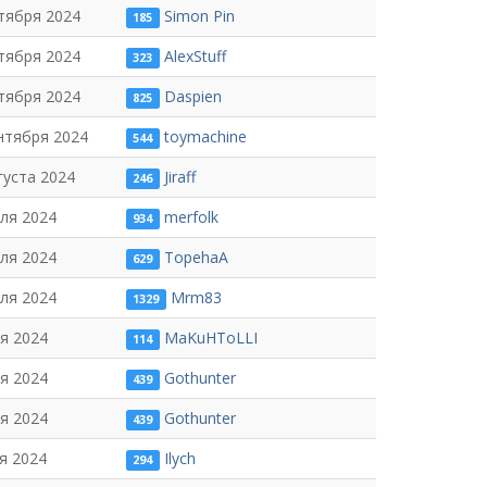
тября 2024
Simon Pin
185
тября 2024
AlexStuff
323
тября 2024
Daspien
825
нтября 2024
toymachine
544
густа 2024
Jiraff
246
ля 2024
merfolk
934
ля 2024
TopehaA
629
ля 2024
Mrm83
1329
я 2024
MaKuHToLLI
114
я 2024
Gothunter
439
я 2024
Gothunter
439
я 2024
Ilych
294