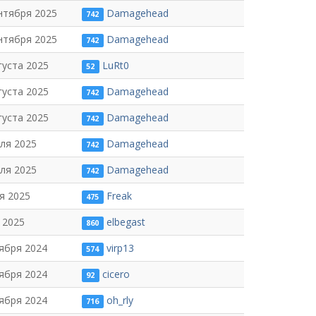
нтября 2025
Damagehead
742
нтября 2025
Damagehead
742
густа 2025
LuRt0
52
густа 2025
Damagehead
742
густа 2025
Damagehead
742
ля 2025
Damagehead
742
ля 2025
Damagehead
742
я 2025
Freak
475
 2025
elbegast
860
ября 2024
virp13
574
ября 2024
cicero
92
ября 2024
oh_rly
716