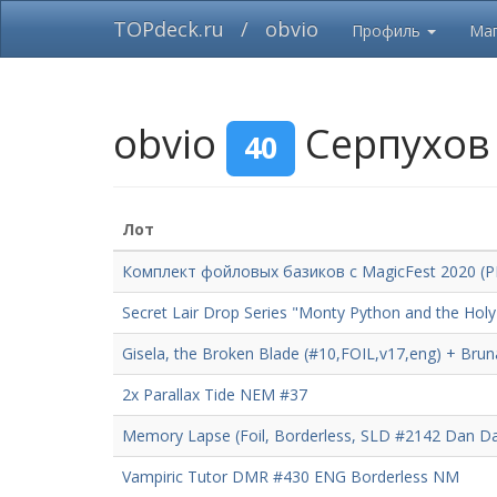
TOPdeck.ru
/
obvio
Профиль
Маг
obvio
Серпухо
40
Лот
Комплект фойловых базиков с MagicFest 2020 (PF2
Secret Lair Drop Series "Monty Python and the Holy G
Gisela, the Broken Blade (#10,FOIL,v17,eng) + Brun
2x Parallax Tide NEM #37
Memory Lapse (Foil, Borderless, SLD #2142 Dan D
Vampiric Tutor DMR #430 ENG Borderless NM