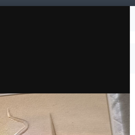
Уже
Подписчики
0
дарь
Магазин
TOPTrade
Клубы
Помощь
ети
Таблица лидеров
для аукциона на деку
2025-10-17 14-57-22_1760721202.JPG