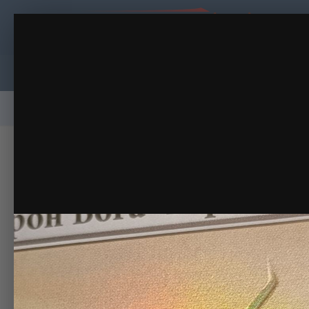
2025-10-17 14-57-22_1760721202.JPG
для аукциона на деку
(11 изображений)
ИЗ АЛЬБОМА:
Главная
Активность
Форум
Кален
Галерея
Наша команда
Пользователи в с
Главная
Галерея
Пользовательские галереи