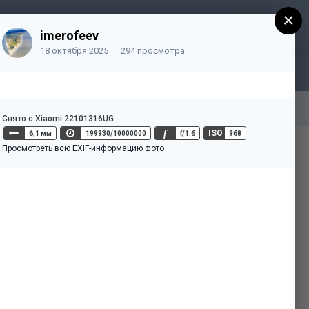
×
Регистрация
 зарегистрированы? Войти
imerofeev
18 октября 2025
294 просмотра
Снято с Xiaomi 22101316UG
f
ISO
6,1 мм
199930/10000000
f/1.6
968
Активность
Просмотреть всю EXIF-информацию фото