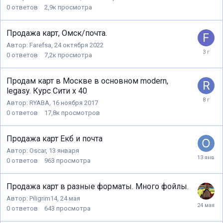
0
ответов
2,9к
просмотра
Продажа карт, Омск/почта.
Автор:
Farefsa
,
24 октября 2022
0
ответов
7,2к
просмотра
Продам карт в Москве в основном modern,
legasy. Курс Сити х 40
Автор:
RYABA
,
16 ноября 2017
0
ответов
17,8к
просмотров
Продажа карт Екб и почта
Автор:
Oscar
,
13 января
0
ответов
963
просмотра
Продажа карт в разные форматы. Много фойлы.
Автор:
Piligrim14
,
24 мая
0
ответов
643
просмотра