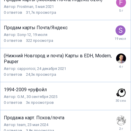
Автор:
Frostman
,
5 мая 2021
0
ответов
31,7к
просмотра
Продам карты Почта/Яндекс
Автор:
Sony-12
,
19 июля
0
ответов
322
просмотра
(Нижний Новгород и почта) Карты в EDH, Modern,
Pauper
Автор:
capporicci
,
24 декабря 2021
0
ответов
24,3к
просмотра
1994-2009 +руфойл
Автор:
G.M.
,
30 сентября 2025
0
ответов
3к
просмотров
Продажа карт. Псков/почта
Автор:
team
,
23 мая 2024
0
ответов
3,8к
просмотра