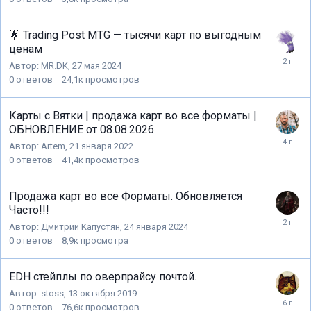
🌟 Trading Post MTG — тысячи карт по выгодным
ценам
Автор:
MR.DK
,
27 мая 2024
0
ответов
24,1к
просмотров
Карты с Вятки | продажа карт во все форматы |
ОБНОВЛЕНИЕ от 08.08.2026
Автор:
Artem
,
21 января 2022
0
ответов
41,4к
просмотров
Продажа карт во все Форматы. Обновляется
Часто!!!
Автор:
Дмитрий Капустян
,
24 января 2024
0
ответов
8,9к
просмотра
EDH стейплы по оверпрайсу почтой.
Автор:
stoss
,
13 октября 2019
0
ответов
76,6к
просмотров