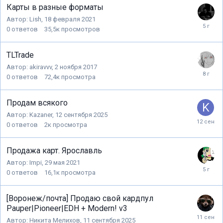
Карты в разные форматы
Автор:
Lish
,
18 февраля 2021
0
ответов
35,5к
просмотров
TLTrade
Автор:
akiravvv
,
2 ноября 2017
0
ответов
72,4к
просмотра
Продам всякого
Автор:
Kazaner
,
12 сентября 2025
0
ответов
2к
просмотра
Продажа карт. Ярославль
Автор:
Impi
,
29 мая 2021
0
ответов
16,1к
просмотра
[Воронеж/почта] Продаю свой кардпул
Pauper|Pioneer|EDH + Modern! v3
Автор:
Никита Мелихов
,
11 сентября 2025