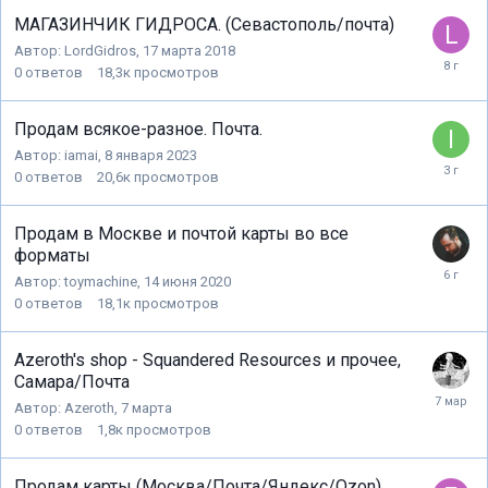
МАГАЗИНЧИК ГИДРОСА. (Севастополь/почта)
Автор:
LordGidros
,
17 марта 2018
0
ответов
18,3к
просмотров
Продам всякое-разное. Почта.
Автор:
iamai
,
8 января 2023
0
ответов
20,6к
просмотров
Продам в Москве и почтой карты во все
форматы
Автор:
toymachine
,
14 июня 2020
0
ответов
18,1к
просмотров
Azeroth's shop - Squandered Resources и прочее,
Самара/Почта
Автор:
Azeroth
,
7 марта
0
ответов
1,8к
просмотров
Продам карты (Москва/Почта/Яндекс/Ozon)