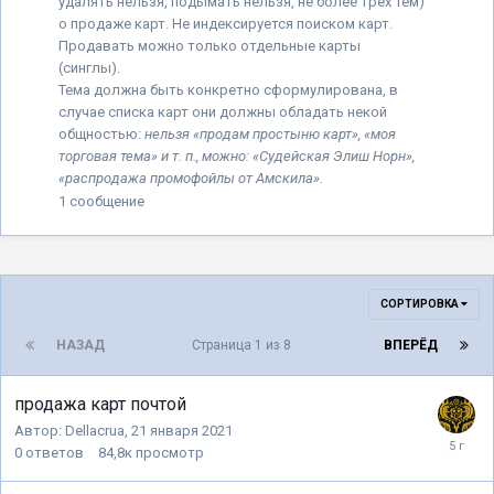
удалять нельзя, подымать нельзя, не более трёх тем)
о продаже карт. Не индексируется поиском карт.
Продавать можно только отдельные карты
(синглы).
Тема должна быть конкретно сформулирована, в
случае списка карт они должны обладать некой
общностью:
нельзя «
продам простыню карт
», «
моя
торговая тема
» и т. п., можно: «
Судейская Элиш Норн
»
,
«
распродажа промофойлы от Амскила
».
1
сообщение
СОРТИРОВКА
НАЗАД
Страница 1 из 8
ВПЕРЁД
продажа карт почтой
Автор:
Dellacrua
,
21 января 2021
0
ответов
84,8к
просмотр