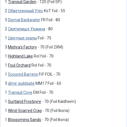
1
Tranquil Garden
- 120 (Foil SP)
2
Обветренный Утес
KoT foil - 55
3
Dismal Backwater
FR Foil - 80
2
Святилище Уджина
- 80
1
Цветные скалы
Foil - 75
3
Mishra's Factory
- 70 (Foil 2XM)
1
Highland Lake
RoI foil - 70
1
Foul Orchard
RoI foil - 70
1
Scoured Barrens
FrF FOIL - 70
3
dimir guildgate
MM17 Foil - 60
1
Tranquil Cove
EM Foil - 70
1
Surtland Frostpyre
- 70 (Foil Kaldheim)
1
Wind-Scarred Crag
- 70 (Foil Ikoria)
1
Blossoming Sands
- 70 (Foil Ikoria)