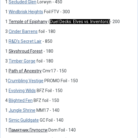
1
Secluded Glen
Lorwyn - 450
1
Windbrisk Heights
Foil FTV - 300
1
Temple of Epiphany
(
Duel Decks: Elves vs. Inventors)
- 200
3
Cinder Barrens
foil - 180
1
R&D's Secret Lair
- 850
1
Skyshroud Forest
- 180
3
Timber Gorge
foil - 180
1
Path of Ancestry
Cmr17 - 150
1
Crumbling Vestige
PROMO Foil - 150
1
Evolving Wilds
BFZ Foil - 150
4
Blighted Fen
BFZ foil - 150
1
Jungle Shrine
MM17 - 140
1
Simic Guildgate
GC Foil - 140
1
Памятник Глупости
Dom Foil - 140