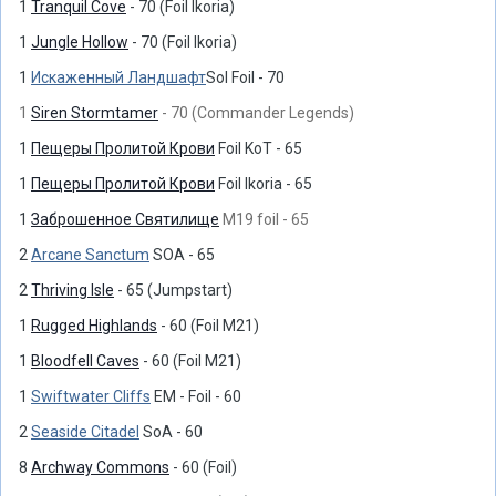
1
Tranquil Cove
- 70 (Foil Ikoria)
1
Jungle Hollow
- 70 (Foil Ikoria)
1
Искаженный Ландшафт
SoI Foil - 70
1
Siren Stormtamer
- 70 (Commander Legends)
1
Пещеры Пролитой Крови
Foil KoT - 65
1
Пещеры Пролитой Крови
Foil Ikoria - 65
1
Заброшенное Святилище
M19 foil - 65
2
Arcane Sanctum
SOA - 65
2
Thriving Isle
- 65 (Jumpstart)
1
Rugged Highlands
- 60 (Foil M21)
1
Bloodfell Caves
- 60 (Foil M21)
1
Swiftwater Cliffs
EM - Foil - 60
2
Seaside Citadel
SoA - 60
8
Archway Commons
- 60 (Foil)