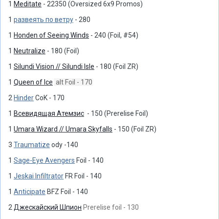
1
Meditate
- 22350 (Oversized 6x9 Promos)
1
развеять по ветру
- 280
1
Honden of Seeing Winds
- 240 (Foil, #54)
1
Neutralize
- 180 (Foil)
1
Silundi Vision // Silundi Isle
- 180 (Foil ZR)
1
Queen of Ice
alt Foil - 170
2
Hinder
CoK - 170
1
Всевидящая Атемзис
- 150 (Prerelise Foil)
1
Umara Wizard // Umara Skyfalls
- 150 (Foil ZR)
3
Traumatize
ody -140
1
Sage-Eye Avengers
Foil - 140
1
Jeskai Infiltrator
FR Foil - 140
1
Anticipate
BFZ Foil - 140
2
Джескайский Шпион
Prerelise foil - 130