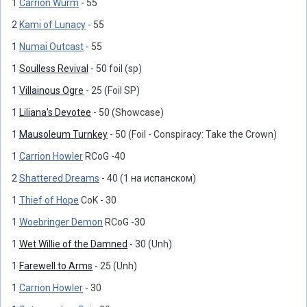
1
Carrion Wurm
- 55
2
Kami of Lunacy
- 55
1
Numai Outcast
- 55
1
Soulless Revival
- 50 foil (sp)
1
Villainous Ogre
- 25 (Foil SP)
1
Liliana's Devotee
- 50 (Showcase)
1
Mausoleum Turnkey
- 50 (Foil - Conspiracy: Take the Crown)
1
Carrion Howler
RCoG -40
2
Shattered Dreams
- 40 (1 на испанском)
1
Thief of Hope
CoK - 30
1
Woebringer Demon
RCoG -30
1
Wet Willie of the Damned
- 30 (Unh)
1
Farewell to Arms
- 25 (Unh)
1
Carrion Howler
- 30