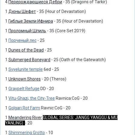
4
Перерождающиеся Дебри
- 35 (Dragons of Tarkir)
1
Дюны Шефет
- 35 (Hour of Devastation)
1
Гиблые Земли Ифнира
- 35 (Hour of Devastation)
1
Проломный Шпиль
- 35 (Core Set 2019)
1
Порченый лес
- 25
1
Dunes of the Dead
- 25
1
Submerged Boneyard
- 25 (Oath of the Gatewatch)
1
Svyelunite temple
6ed - 25
1
Unknown Shores
- 20 (Theros)
1
Graypelt Refuge
DD - 20
1
Vitu-Ghazi, the City-Tree
Ravnica:CoG - 20
1
Golgari Rot Farm
Ravnic:CoG - 20
1
Meandering River
GLOBAL SERIES: JIANGG YANGGU & MU
YANLING)
- 20
1
Shimmering Grotto
- 10