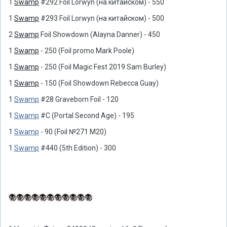
1
Swamp
#292 Foil Lorwyn (на китайском) - 550
1
Swamp
#293 Foil Lorwyn (на китайском) - 500
2
Swamp
Foil Showdown (Alayna Danner) - 450
1
Swamp
- 250 (Foil promo Mark Poole)
1
Swamp
- 250 (Foil Magic Fest 2019 Sam Burley)
1
Swamp
- 150 (Foil Showdown Rebecca Guay)
1
Swamp
#28 Graveborn Foil - 120
1
Swamp
#C (Portal Second Age) - 195
1
Swamp
- 90 (Foil №271 M20)
1
Swamp
#440 (5th Edition) - 300