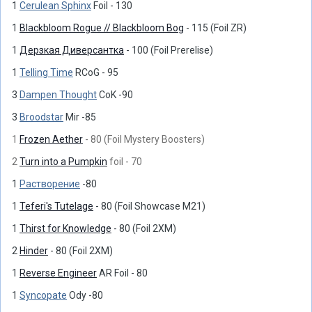
1
Cerulean Sphinx
Foil - 130
1
Blackbloom Rogue // Blackbloom Bog
- 115 (Foil ZR)
1
Дерзкая Диверсантка
- 100 (Foil Prerelise)
1
Telling Time
RCoG - 95
3
Dampen Thought
CoK -90
3
Broodstar
Mir -85
1
Frozen Aether
- 80 (Foil Mystery Boosters)
2
Turn into a Pumpkin
foil - 70
1
Растворение
-80
1
Teferi's Tutelage
- 80 (Foil Showcase M21)
1
Thirst for Knowledge
- 80 (Foil 2XM)
2
Hinder
- 80 (Foil 2XM)
1
Reverse Engineer
AR Foil - 80
1
Syncopate
Ody -80