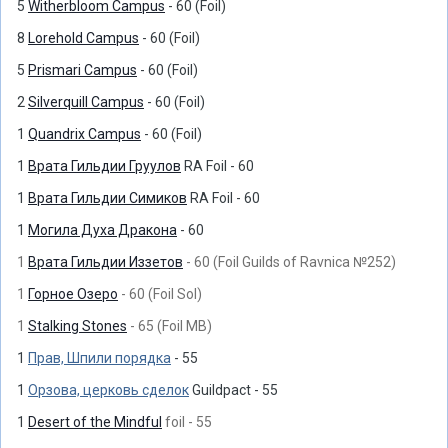
5
Witherbloom Campus
- 60 (Foil)
8
Lorehold Campus
- 60 (Foil)
5
Prismari Campus
- 60 (Foil)
2
Silverquill Campus
- 60 (Foil)
1
Quandrix Campus
- 60 (Foil)
1
Врата Гильдии Груулов
RA Foil - 60
1
Врата Гильдии Симиков
RA Foil - 60
1
Могила Духа Дракона
- 60
1
Врата Гильдии Иззетов
- 60 (Foil Guilds of Ravnica №252)
1
Горное Озеро
- 60 (Foil SoI)
1
Stalking Stones
- 65 (Foil MB)
1
Прав, Шпили порядка
- 55
1
Орзова, церковь сделок
Guildpact - 55
1
Desert of the Mindful
foil - 55