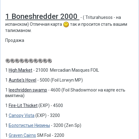
1 Boneshredder 2000
- ( Triturahuesos - на
испанском) Отличная карта
так и просится стать вашим
талисманом.
Продажа
1
High Market
- 21000 Mercadian Masques FOIL
1
Auntie's Hovel
- 5000 (Foil Lorwyn MP)
1
leechridden swamp
- 4600 (Foil Shadowmoor на карте есть
вмятина)
1
Fire-Lit Thicket
(EXP) - 4500
1
Canopy Vista
(EXP) - 3200
1
Болотистые Низины
- 3200 (Zen Sp)
1
Graven Cairns
SM Foil - 2200