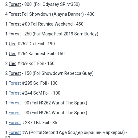
2
Forest
- 800 (Foil Odyssey SP №350)
4
Forest
Foil Showdown (Alayna Danner) - 400
1
Forest
#09 Foil Ravnica Weekend - 450
1
Forest
- 250 (Foil Magic Fest 2019 Sam Burley)
1
Лес
#262 DoT Foil - 190
1
Лес
#264 Kaladesh Foil - 150
2
Лес
#269 KoT Foil - 150
2
Forest
- 150 (Foil Showdown Rebecca Guay)
1
Forest
#295 SoI Foil - 100
1
Forest
#244 SoM Foil - 100
1
Forest
- 90 (Foil №262 War of The Spark)
1
Forest
- 90 (Foil №264 War of The Spark)
1
Forest
#287 TBD Foil - 85
1
Forest
#A (Portal Second Age бордер окрашен маркером) -