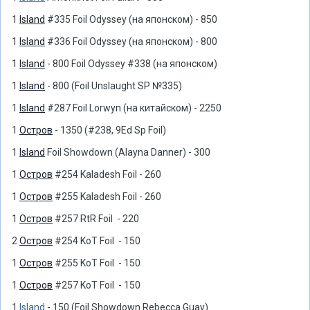
1
Island
#335 Foil Odyssey (на японском) - 850
1
Island
#336 Foil Odyssey (на японском) - 800
1
Island
- 800 Foil Odyssey #338 (на японском)
1
Island
- 800 (Foil Unslaught SP №335)
1
Island
#287 Foil Lorwyn (на китайском) - 2250
1
Остров
- 1350 (#238, 9Ed Sp Foil)
1
Island
Foil Showdown (Alayna Danner) - 300
1
Остров
#254 Kaladesh Foil - 260
1
Остров
#255 Kaladesh Foil - 260
1
Остров
#257 RtR Foil - 220
2
Остров
#254 KoT Foil - 150
1
Остров
#255 KoT Foil - 150
1
Остров
#257 KoT Foil - 150
1
Island
- 150 (Foil Showdown Rebecca Guay)