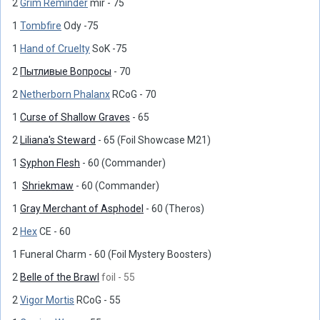
2
Grim Reminder
mir - 75
1
Tombfire
Ody -75
1
Hand of Cruelty
SoK -75
2
Пытливые Вопросы
- 70
2
Netherborn Phalanx
RCoG - 70
1
Curse of Shallow Graves
- 65
2
Liliana's Steward
- 65 (Foil Showcase M21)
1
Syphon Flesh
- 60 (Commander)
1
Shriekmaw
- 60 (Commander)
1
Gray Merchant of Asphodel
- 60 (Theros)
2
Hex
CE - 60
1 Funeral Charm - 60 (Foil Mystery Boosters)
2
Belle of the Brawl
foil - 55
2
Vigor Mortis
RCoG - 55