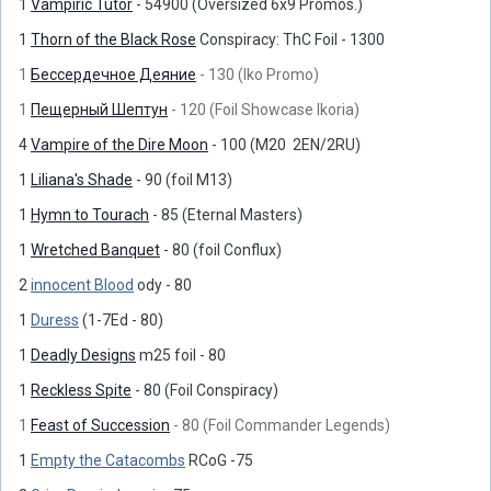
1
Vampiric Tutor
- 54900 (Oversized 6x9 Promos.)
1
Thorn of the Black Rose
Conspiracy: ThC Foil - 1300
1
Бессердечное Деяние
- 130 (Iko Promo)
1
Пещерный Шептун
- 120 (Foil Showcase Ikoria)
4
Vampire of the Dire Moon
- 100 (M20 2EN/2RU)
1
Liliana's Shade
- 90 (foil M13)
1
Hymn to Tourach
- 85 (Eternal Masters)
1
Wretched Banquet
- 80 (foil Conflux)
2
innocent Blood
ody - 80
1
Duress
(1-7Ed - 80)
1
Deadly Designs
m25 foil - 80
1
Reckless Spite
- 80 (Foil Conspiracy)
1
Feast of Succession
- 80 (Foil Commander Legends)
1
Empty the Catacombs
RCoG -75