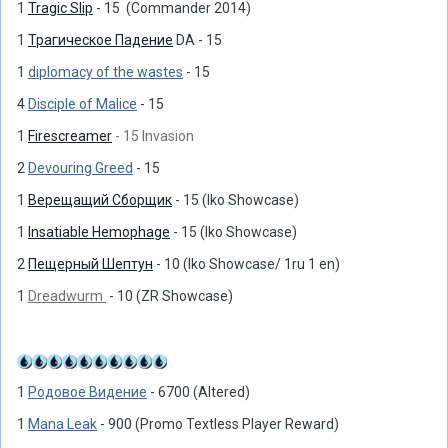
1
Tragic Slip
- 15 (Commander 2014)
1
Трагическое Падение
DA - 15
1
diplomacy of the wastes
- 15
4
Disciple of Malice
- 15
1
Firescreamer
- 15 Invasion
2
Devouring Greed
- 15
1
Верещащий Сборщик
- 15 (Iko Showcase)
1
Insatiable Hemophage
- 15 (Iko Showcase)
2
Пещерный Шептун
- 10 (Iko Showcase/ 1ru 1 en)
1
Dreadwurm
- 10 (ZR Showcase)
1
Родовое Видение
- 6700 (Altered)
1
Mana Leak
- 900 (Promo Textless Player Reward)