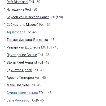
1
Deft Dismissal
Foil - 50
1
Истощение
9ed - 50
1
Beyeen Veil // Beyeen Coast
- 50 (foil)
1
Собиратель Мыслей
Foil - 50
1
Aquamoeba
Tor -45
1
Тэцуко Умезава, Беглянка
- 45
1
Рыцарская Доблесть
MO Foil - 45
1
Привидение Башни
Foil - 45
1
Storm Fleet Aerialist
Foil - 45
1
Единство Целей
Foil - 45
1
Арест с Топтеров
Foil - 45
1
Make Obsolete
Foil - 45
1
Сминающие кольца
FOIL - 45
1
Eerie Procession
CoK- 45