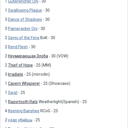
1
Gutwrencher Oni
- 30
1
Swallowing Plague
- 30
3
Dance of Shadows
- 30
3
Painwracker Oni
- 30
2
Genju of the Fens
BoK - 30
2
Rend Flesh
- 30
2
Неумирающая Злоба
- 30 (VOW)
2
Thief of Hope
- 25 (MM)
3
Irradiate
- 25 (mirrodin)
1
Cavern Whisperer
- 25 (Showcase)
1
Swat
- 25
1
Razortooth Rats
Weatherlight(Spanish) - 25
4
Keening Banshee
RCoG - 25
2
удар убийцы
- 25