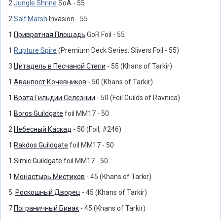
2
Jungle Shrine
SoA - 55
2
Salt Marsh
Invasion - 55
1
Привратная Площадь
GoR Foil - 55
1
Rupture Spire
(Premium Deck Series: Slivers Foil - 55)
3
Цитадель в Песчаной Степи
- 55 (Khans of Tarkir)
1
Аванпост Кочевников
- 50 (Khans of Tarkir)
1
Врата Гильдии Селезнии
- 50 (Foil Guilds of Ravnica)
1
Boros Guildgate
foil MM17 - 50
2
Небесный Каскад
- 50 (Foil, #246)
1
Rakdos Guildgate
foil MM17 - 50
1
Simic Guildgate
foil MM17 - 50
1
Монастырь Мистиков
- 45 (Khans of Tarkir)
5
Роскошный Дворец
- 45 (Khans of Tarkir)
7
Пограничный Бивак
- 45 (Khans of Tarkir)