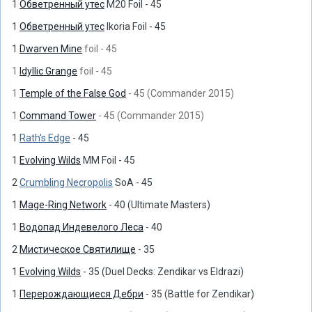
1
Обветренный утес
М20 Foil - 45
1
Обветренный утес
Ikoria Foil - 45
1
Dwarven Mine
foil - 45
1
Idyllic Grange
foil - 45
1
Temple of the False God
- 45 (Commander 2015)
1
Command Tower
- 45 (Commander 2015)
1
Rath's Edge
- 45
1
Evolving Wilds
MM Foil - 45
2
Crumbling Necropolis
SoA - 45
1
Mage-Ring Network
- 40 (Ultimate Masters)
1
Водопад Индевелого Леса
- 40
2
Мистическое Святилище
- 35
1
Evolving Wilds
- 35 (Duel Decks: Zendikar vs Eldrazi)
1
Перерождающиеся Дебри
- 35 (Battle for Zendikar)