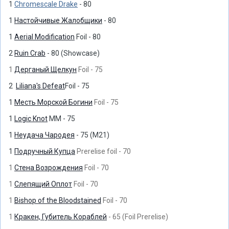
1
Chromescale Drake
- 80
1
Настойчивые Жалобщики
- 80
1
Aerial Modification
Foil - 80
2
Ruin Crab
- 80 (Showcase)
1
Дерганый Щелкун
Foil - 75
2
Liliana's Defeat
Foil - 75
1
Месть Морской Богини
Foil - 75
1
Logic Knot
MM - 75
1
Неудача Чародея
- 75 (M21)
1
Подручный Купца
Prerelise foil - 70
1
Стена Возрождения
Foil - 70
1
Слепящий Оплот
Foil - 70
1
Bishop of the Bloodstained
Foil - 70
1
Кракен, Губитель Кораблей
- 65 (Foil Prerelise)