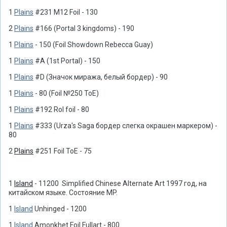
1
Plains
#231 M12 Foil - 130
2
Plains
#166 (Portal 3 kingdoms) - 190
1
Plains
- 150 (Foil Showdown Rebecca Guay)
1
Plains
#A (1st Portal) - 150
1
Plains
#D (Значок миража, белый бордер) - 90
1
Plains
- 80 (Foil №250 ToE)
1
Plains
#192 RoI foil - 80
1
Plains
#333 (Urza's Saga бордер слегка окрашен маркером) -
80
2
Plains
#251 Foil ToE - 75
1
Island
- 11200 Simplified Chinese Alternate Art 1997 год, на
китайском языке. Состояние MP.
1
Island
Unhinged - 1200
1
Island
Amonkhet Foil Fullart - 800