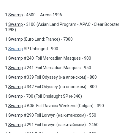
1
Swamp
- 4500 Arena 1996
1
Swamp
- 3100 (Asian Land Program - APAC - Clear Booster
1998)
1
Swamp
(Euro Land: France) - 7000
1
Swamp
SP Unhinged - 900
1
Swamp
#240 Foil Mercadian Masques - 900
1
Swamp
#241 Foil Mercadian Masques - 950
1
Swamp
#339 Foil Odyssey (на японском) - 800
1
Swamp
#342 Foil Odyssey (на японском) - 800
1
Swamp
- 700 (Foil Onslaught SP №340)
1
Swamp
#A05 Foil Ravnica Weekend (Golgari) - 390
1
Swamp
#290 Foil Lorwyn (на китайском) - 550
1
Swamp
#291 Foil Lorwyn (на китайском) - 2450