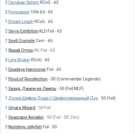
2
Cerulean Sphinx
RCoG - 65
2
Persuasion
10th Ed - 65
1
Dream Leash
RCoG - 65
2
Servo Exhibition
KLD Foil - 65
1
Spell Crumple
Com - 65
1
Яркий Отпор
IXL Foil - 65
2
Lore Broker
RCoG - 65
1
Deadeye Harpooner
Foil - 65
1
Flood of Recollection
- 50 (Commander Legends)
1
Захид, Джинн из Лампы
- 50 (Foil MLP)
1
Доска Шифра Души // Шифросвязанный Дух
- 50 (foil)
1
Umara Wizard
- 50 Foil
1
Seascape Aerialist
- 50 (Foil - SP, Zen)
2
Numbing Jellyfish
foil - 50