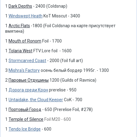
1
Dark Depths
- 2400 (Coldsnap)
1
Windswept Heath
KoT Misscut - 3400
1
Arctic Flats
-1800 (Foil Coldsnap на карте присутствует
вмятина)
1
Mouth of Ronom
Foil - 1700
1
Tolaria West
FTV:Lore foil - 1600
1
Stormcarved Coast
- 2000 (foil full art)
3
Mishra's Factory
осень белый бордер 1995г. - 1300
2
Паровые Отдушины
1200 (Guilds of Ravnica)
1
Дорога среди Крон
prerelise - 950
1
Untaidake, the Cloud Keeper
CoK - 700
1
Портовый Город
- 650 (Prerelise Foil, #278)
1
Temple of Silence
Foil M20 - 600
1
Tendo Ice Bridge
- 600