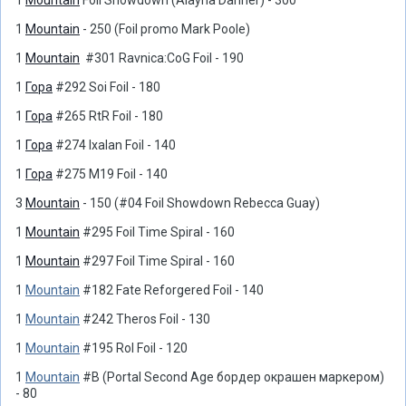
1
Mountain
Foil Showdown (Alayna Danner) - 300
1
Mountain
- 250 (Foil promo Mark Poole)
1
Mountain
#301 Ravnica:CoG Foil - 190
1
Гора
#292 Soi Foil - 180
1
Гора
#265 RtR Foil - 180
1
Гора
#274 Ixalan Foil - 140
1
Гора
#275 M19 Foil - 140
3
Mountain
- 150 (#04 Foil Showdown Rebecca Guay)
1
Mountain
#295 Foil Time Spiral - 160
1
Mountain
#297 Foil Time Spiral - 160
1
Mountain
#182 Fate Reforgered Foil - 140
1
Mountain
#242 Theros Foil - 130
1
Mountain
#195 RoI Foil - 120
1
Mountain
#B (Portal Second Age бордер окрашен маркером)
- 80