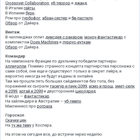
Crossover Collaboration
,
уб-террор
и
джанд
.
В Италии
гейты
.
В Испании
бурн
.
Ром про
турбофог
,
абзан-сестер
и
бв-пастилу
.
Обзор
от Дайера.
Винтаж
В челленджах сплит
думсдея с ракером
,
моноу-фантастикар
с
комплектом
Does Machines
и
луррус-ауткам
.
Обзор
от Дайера.
Командир
На чемпионате Франции по дуэльнику победили партнеры
элли+элли
. Помимо странного концепта партнерства персонажа с
сами собой, они еще и существуют только в сикрет лейре, и
вероятно никогда не будут изданы в онлайне.
Там же прошли пять больших сайдивентов без топа, без
поражений их сыграли
тасигур и паук-2099
,
асмо и прош
,
эмет-селк
и 2099
,
эртай и 2099
и двусторонняя
шеолдред
.
В модо —
фантастикар
.
На хайлендере в Австралии —
уб-темпо
.
Макгиннесс про
рограха
.
Гороскоп
Скачки цен
.
На
ту же тему
у Хослера.
На этом на сегодня все, до встречи через неделю.