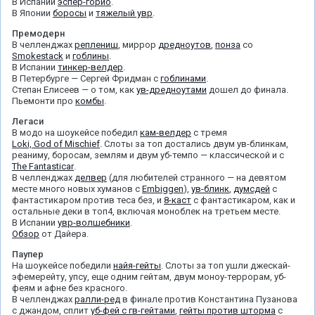
В Испании
эспер-горио
.
В Японии
боросы
и
тяжелый увр
.
Премодерн
В челленджах
реплениш
, миррор
дредноутов
,
понза
со
Smokestack
и
гоблины
.
В Испании
тинкер-велдер
.
В Петербурге — Сергей Фридман с
гоблинами
.
Степан Елисеев — о том, как
ув-дредноутами
дошел до финала.
Пьемонти про
комбы
.
Легаси
В модо на шоукейсе победил
кам-велдер
с тремя
Loki, God of Mischief
. Слоты за топ достались двум ув-блинкам,
реаниму, боросам, землям и двум уб-темпо — классической и с
The Fantasticar
.
В челленджах
делвер
(для любителей странного — на девятом
месте много новых хуманов с
Embiggen
),
ув-блинк
,
думсдей
с
фантастикаром против теса без, и
8-каст
с фантастикаром, как и
остальные деки в топ4, включая моноблек на третьем месте.
В Испании
увр-волшебники
.
Обзор
от Дайера.
Паупер
На шоукейсе победили
найя-гейты
. Слоты за топ ушли джескай-
эфемерейту, упсу, еще одним гейтам, двум моноу-террорам, уб-
феям и афне без красного.
В челленджах
ралли-ред
в финале против Константина Пузанова
с джандом, сплит
уб-фей с гв-гейтами
,
гейты против шторма
с