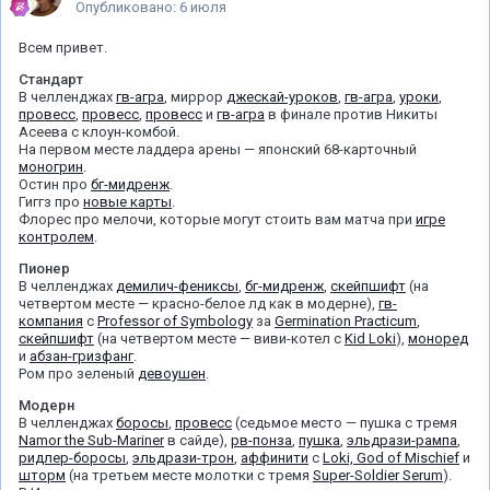
Опубликовано:
6 июля
Всем привет.
Стандарт
В челленджах
гв-агра
, миррор
джескай-уроков
,
гв-агра
,
уроки
,
провесс
,
провесс
,
провесс
и
гв-агра
в финале против Никиты
Асеева с клоун-комбой.
На первом месте ладдера арены — японский 68-карточный
моногрин
.
Остин про
бг-мидренж
.
Гиггз про
новые карты
.
Флорес про мелочи, которые могут стоить вам матча при
игре
контролем
.
Пионер
В челленджах
демилич-фениксы
,
бг-мидренж
,
скейпшифт
(на
четвертом месте — красно-белое лд как в модерне),
гв-
компания
с
Professor of Symbology
за
Germination Practicum
,
скейпшифт
(на четвертом месте — виви-котел с
Kid Loki
),
моноред
и
абзан-гризфанг
.
Ром про зеленый
девоушен
.
Модерн
В челленджах
боросы
,
провесс
(седьмое место — пушка с тремя
Namor the Sub-Mariner
в сайде),
рв-понза
,
пушка
,
эльдрази-рампа
,
ридлер-боросы
,
эльдрази-трон
,
аффинити
с
Loki, God of Mischief
и
шторм
(на третьем месте молотки с тремя
Super-Soldier Serum
).