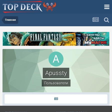
Главная
Apussty
Пользователи