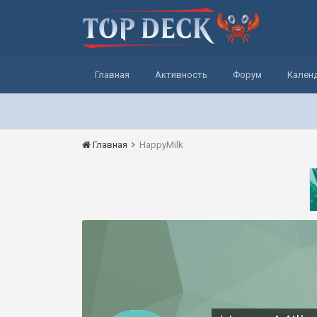
Главная
Активность
Форум
Кален
Главная
HappyMilk