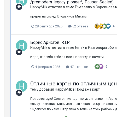
/premodern-legacy-pioneer\; Pauper; Sealed)
HappyMilk
ответил в теме
Ръгаэлло
в
Соревноват
пререг на силед Глушанков Михаил
4
28 сентября 2025
52 ответа
Борис Аристов. R.I.P.
HappyMilk
ответил в теме
temik
в
Разговоры обо 
Боря, спасибо тебе за все. Навсегда в памяти.
5
4 февраля 2025
47 ответов
Отличные карты по отличным цен
тему добавил
HappyMilk
в
Продажа карт
Приветствую! Состояние карт по умолчанию nm/sp, е
языку названия. Минимальный заказ - 700р. Заказны
Яндексом по чеку. Отправка в течение трех рабочих дн