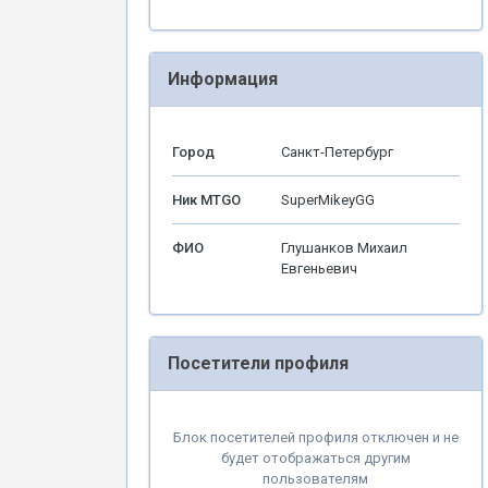
Информация
Город
Санкт-Петербург
Ник MTGO
SuperMikeyGG
ФИО
Глушанков Михаил
Евгеньевич
Посетители профиля
Блок посетителей профиля отключен и не
будет отображаться другим
пользователям