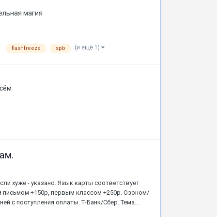
ельная магия
(и ещё 1)
flashfreeze
spb
всём
ам.
сли хуже - указано. Язык карты соответствует
м письмом +150р, первым классом +250р. Озоном/
ей с поступления оплаты. Т-Банк/Сбер. Тема...