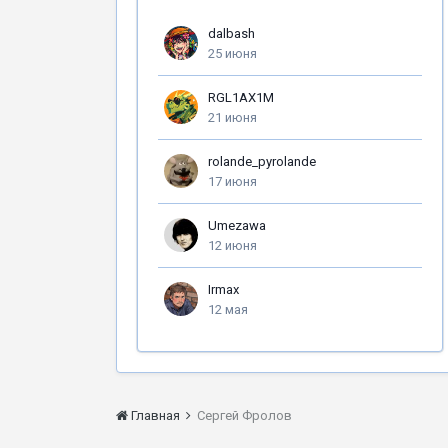
dalbash
25 июня
RGL1AX1M
21 июня
rolande_pyrolande
17 июня
Umezawa
12 июня
Irmax
12 мая
Главная
Сергей Фролов