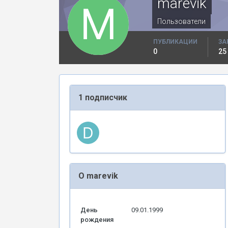
marevik
Пользователи
ПУБЛИКАЦИИ
ЗА
0
25
1 подписчик
О marevik
День
09.01.1999
рождения