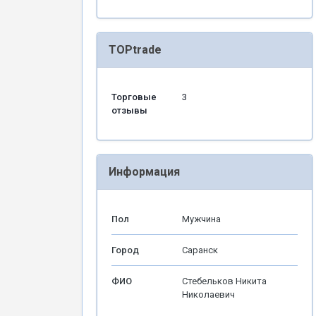
TOPtrade
Торговые
3
отзывы
Информация
Пол
Мужчина
Город
Саранск
ФИО
Стебельков Никита
Николаевич