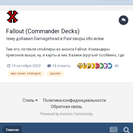
Fallout (Commander Decks)
тему добавил
Damagehead
в
Разговоры обо всём
Там это, потекли спойлеры из анонса Fallout. Командиры
преконов выше, ну, и карты в них: Базики (крутые! особенно, где
парень и его пёс): Карточки для преконов едх: И всякий мусор: И
40
19 октября 2023
74 ответа
самое последнее: фото упаковок преконов:...
war never changes
spoiler
Стиль
Политика конфиденциальности
Обратная связь
Powered by Invision Community
Главная