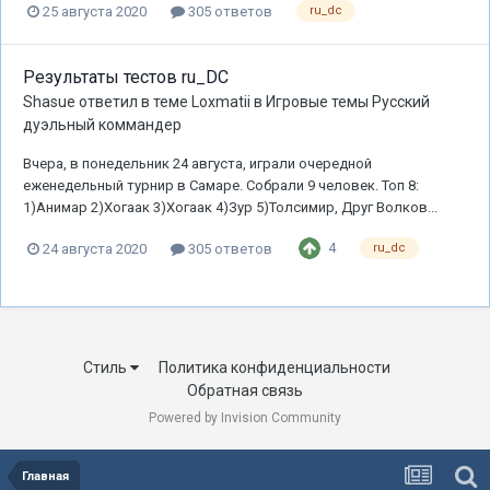
25 августа 2020
305 ответов
ru_dc
Результаты тестов ru_DC
Shasue
ответил в теме
Loxmatii
в
Игровые темы Русский
дуэльный коммандер
Вчера, в понедельник 24 августа, играли очередной
еженедельный турнир в Самаре. Собрали 9 человек. Топ 8:
1)Анимар 2)Хогаак 3)Хогаак 4)Зур 5)Толсимир, Друг Волков...
4
24 августа 2020
305 ответов
ru_dc
Стиль
Политика конфиденциальности
Обратная связь
Powered by Invision Community
Главная