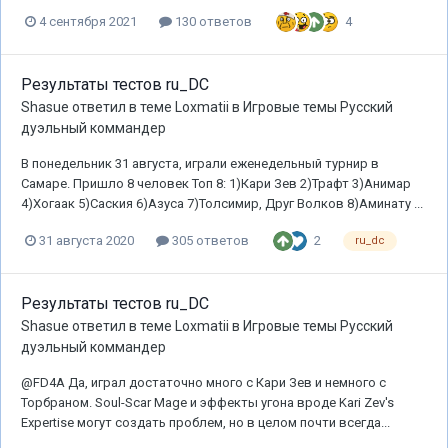
4
4 сентября 2021
130 ответов
Результаты тестов ru_DC
Shasue
ответил в теме
Loxmatii
в
Игровые темы Русский
дуэльный коммандер
В понедельник 31 августа, играли еженедельный турнир в
Самаре. Пришло 8 человек Топ 8: 1)Кари Зев 2)Трафт 3)Анимар
4)Хогаак 5)Саския 6)Азуса 7)Толсимир, Друг Волков 8)Аминату ...
2
31 августа 2020
305 ответов
ru_dc
Результаты тестов ru_DC
Shasue
ответил в теме
Loxmatii
в
Игровые темы Русский
дуэльный коммандер
@FD4A Да, играл достаточно много с Кари Зев и немного с
Торбраном. Soul-Scar Mage и эффекты угона вроде Kari Zev's
Expertise могут создать проблем, но в целом почти всегда...