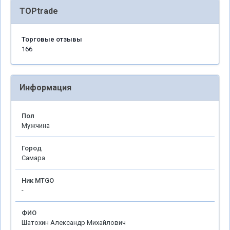
TOPtrade
Торговые отзывы
166
Информация
Пол
Мужчина
Город
Самара
Ник MTGO
-
ФИО
Шатохин Александр Михайлович