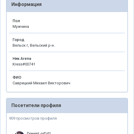
Информация
Пол
Мужчина
Город
Вельск г, Вельский р-н.
Ник Arena
Kress#00741
ФИО
Саврицкий Михаил Викторович
Посетители профиля
909 просмотров профиля
DreamLorD41