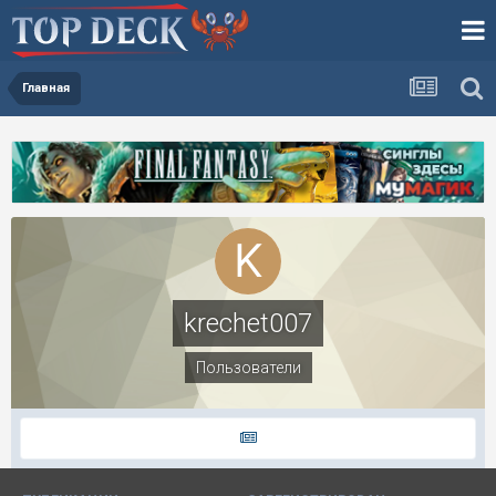
Главная
krechet007
Пользователи