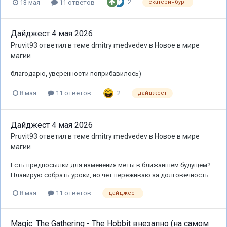
2
13 мая
11 ответов
екатеринбург
Дайджест 4 мая 2026
Pruvit93
ответил в теме
dmitry medvedev
в
Новое в мире
магии
благодарю, уверенности поприбавилось)
2
8 мая
11 ответов
дайджест
Дайджест 4 мая 2026
Pruvit93
ответил в теме
dmitry medvedev
в
Новое в мире
магии
Есть предпосылки для изменения меты в ближайшем будущем?
Планирую собрать уроки, но чет переживаю за долговечность
8 мая
11 ответов
дайджест
Magic: The Gathering - The Hobbit внезапно (на самом