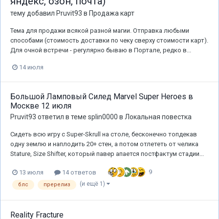
яндекс, озон, почта)
тему добавил
Pruvit93
в
Продажа карт
Тема для продажи всякой разной магии. Отправка любыми
способами (стоимость доставки по чеку сверху стоимости карт).
Для очной встречи - регулярно бываю в Портале, редко в...
14 июля
Большой Ламповый Силед Marvel Super Heroes в
Москве 12 июля
Pruvit93
ответил в теме
splin0000
в
Локальная повестка
Сидеть всю игру с Super-Skrull на столе, бесконечно топдекав
одну землю и наплодить 20+ стен, а потом отлететь от челика
Stature, Size Shifter, который павер апается постфактум стадии...
9
13 июля
14 ответов
(и ещё 1)
блс
пререлиз
Reality Fracture