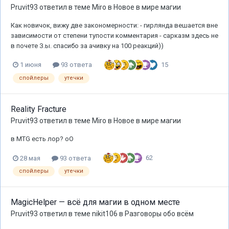
Pruvit93
ответил в теме
Miro
в
Новое в мире магии
Как новичок, вижу две закономерности: - гирлянда вешается вне
зависимости от степени тупости комментария - сарказм здесь не
в почете З.ы. спасибо за ачивку на 100 реакций))
15
1 июня
93 ответа
спойлеры
утечки
Reality Fracture
Pruvit93
ответил в теме
Miro
в
Новое в мире магии
в MTG есть лор? оО
62
28 мая
93 ответа
спойлеры
утечки
MagicHelper — всё для магии в одном месте
Pruvit93
ответил в теме
nikit106
в
Разговоры обо всём