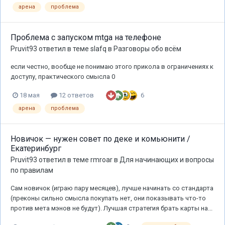
арена
проблема
Проблема с запуском mtga на телефоне
Pruvit93
ответил в теме
slafq
в
Разговоры обо всём
если честно, вообще не понимаю этого прикола в ограничениях к
доступу, практического смысла 0
6
18 мая
12 ответов
арена
проблема
Новичок — нужен совет по деке и комьюнити /
Екатеринбург
Pruvit93
ответил в теме
rmroar
в
Для начинающих и вопросы
по правилам
Сам новичок (играю пару месяцев), лучше начинать со стандарта
(преконы сильно смысла покупать нет, они показывать что-то
против мета мэнов не будут). Лучшая стратегия брать карты на...