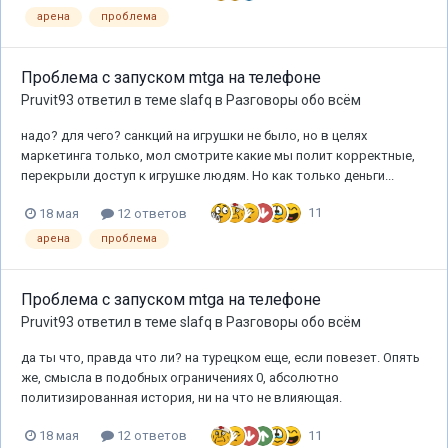
арена
проблема
Проблема с запуском mtga на телефоне
Pruvit93
ответил в теме
slafq
в
Разговоры обо всём
надо? для чего? санкций на игрушки не было, но в целях
маркетинга только, мол смотрите какие мы полит корректные,
перекрыли доступ к игрушке людям. Но как только деньги...
11
18 мая
12 ответов
арена
проблема
Проблема с запуском mtga на телефоне
Pruvit93
ответил в теме
slafq
в
Разговоры обо всём
да ты что, правда что ли? на турецком еще, если повезет. Опять
же, смысла в подобных ограничениях 0, абсолютно
политизированная история, ни на что не влияющая.
11
18 мая
12 ответов