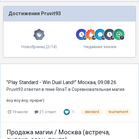
Достижения Pruvit93
Новобранец (2/14)
Недавние значки
"Play Standard - Win Dual Land!" Москва, 09.08.26
Pruvit93
ответил в теме
RinaT
в
Соревновательная магия
йоу йоу йоу, пререг)
1
19 июля
21 ответ
standard
tournament
Продажа магии / Москва (встреча,