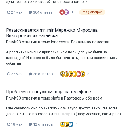
лучи поддержки и скорейшего восстановления!
3
27 мая
304 ответа
magichelper
Разыскивается mr_mir Мережко Мирослав
Викторович из Батайска
Pruvit93
ответил в теме
Innocent
в
Локальная повестка
А реальные кейсы с привлечением полицаев уже были на
площадке? Интересно было бы почитать, как там развивались
события
8
27 мая
28 ответов
Проблема с запуском mtga на телефоне
Pruvit93
ответил в теме
slafq
в
Разговоры обо всём
Мне казалось оно по аналогии с WB тупо доступ закрыли, если
дело в РКН, то вопросов 0, был неправ (пару месяцев, как играю)
4
18 мая
12 ответов