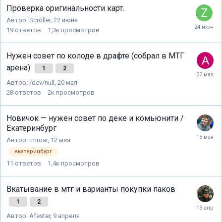
Проверка оригинальности карт.
Автор:
Scroller
,
22 июня
19
ответов
1,3к
просмотров
Нужен совет по колоде в драфте (собрал в МТГ
арена)
1
2
Автор:
/dev/null
,
20 мая
28
ответов
2к
просмотров
Новичок — нужен совет по деке и комьюнити /
Екатеринбург
Автор:
rmroar
,
12 мая
екатеринбург
11
ответов
1,4к
просмотров
Вкатывание в мтг и варианты покупки паков
1
2
Автор:
Afester
,
9 апреля