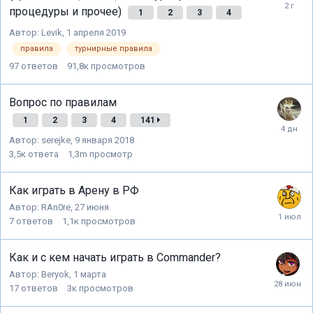
процедуры и прочее)
1
2
3
4
Автор:
Levik
,
1 апреля 2019
правила
турнирные правила
97
ответов
91,8к
просмотров
Вопрос по правилам
1
2
3
4
141
Автор:
serejke
,
9 января 2018
3,5к
ответа
1,3m
просмотр
Как играть в Арену в РФ
Автор:
RAn0re
,
27 июня
7
ответов
1,1к
просмотров
Как и с кем начать играть в Commander?
Автор:
Beryok
,
1 марта
17
ответов
3к
просмотров