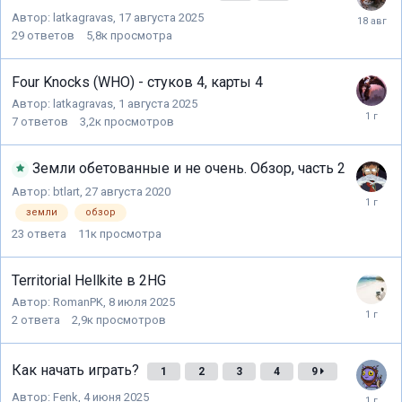
Автор:
latkagravas
,
17 августа 2025
29
ответов
5,8к
просмотра
Four Knocks (WHO) - стуков 4, карты 4
Автор:
latkagravas
,
1 августа 2025
7
ответов
3,2к
просмотров
Земли обетованные и не очень. Обзор, часть 2
Автор:
btlart
,
27 августа 2020
земли
обзор
23
ответа
11к
просмотра
Territorial Hellkite в 2HG
Автор:
RomanPK
,
8 июля 2025
2
ответа
2,9к
просмотров
Как начать играть?
1
2
3
4
9
Автор:
Fenk
,
4 июня 2025