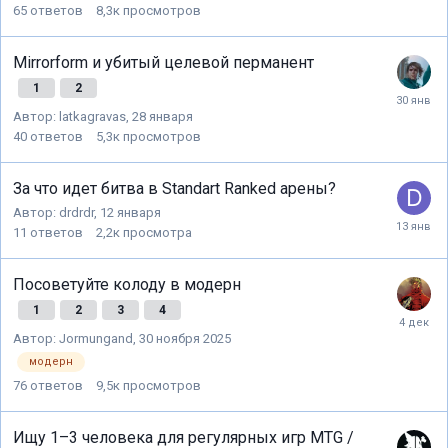
65
ответов
8,3к
просмотров
Mirrorform и убитый целевой перманент
1
2
Автор:
latkagravas
,
28 января
40
ответов
5,3к
просмотров
За что идет битва в Standart Ranked арены?
Автор:
drdrdr
,
12 января
11
ответов
2,2к
просмотра
Посоветуйте колоду в модерн
1
2
3
4
Автор:
Jormungand
,
30 ноября 2025
модерн
76
ответов
9,5к
просмотров
Ищу 1–3 человека для регулярных игр MTG /