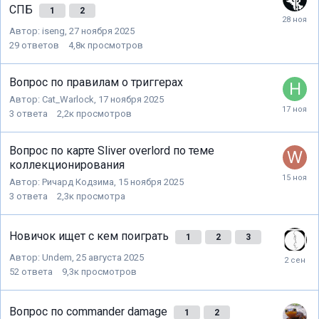
СПБ
1
2
Автор:
iseng
,
27 ноября 2025
29
ответов
4,8к
просмотров
Вопрос по правилам о триггерах
Автор:
Cat_Warlock
,
17 ноября 2025
3
ответа
2,2к
просмотров
Вопрос по карте Sliver overlord по теме
коллекционирования
Автор:
Ричард Кодзима
,
15 ноября 2025
3
ответа
2,3к
просмотра
Новичок ищет с кем поиграть
1
2
3
Автор:
Undem
,
25 августа 2025
52
ответа
9,3к
просмотров
Вопрос по commander damage
1
2