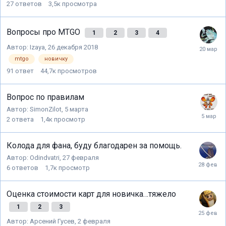
27
ответов
3,5к
просмотра
Вопросы про MTGO
1
2
3
4
Автор:
Izaya
,
26 декабря 2018
mtgo
новичку
91
ответ
44,7к
просмотров
Вопрос по правилам
Автор:
SimonZilot
,
5 марта
2
ответа
1,4к
просмотр
Колода для фана, буду благодарен за помощь.
Автор:
Odindvatri
,
27 февраля
6
ответов
1,7к
просмотр
Оценка стоимости карт для новичка…тяжело
1
2
3
Автор:
Арсений Гусев
,
2 февраля