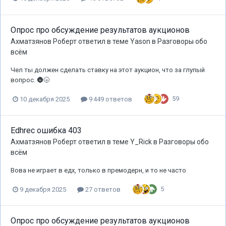
Опрос про обсуждение результатов аукционов
Ахматзянов Роберт
ответил в теме
Yason
в
Разговоры обо
всём
Чел ты должен сделать ставку на этот аукцион, что за глупый
вопрос. 🌚🌝
59
10 декабря 2025
9 449 ответов
Edhrec ошибка 403
Ахматзянов Роберт
ответил в теме
Y_Rick
в
Разговоры обо
всём
Вова не играет в едх, только в премодерн, и то не часто
5
9 декабря 2025
27 ответов
Опрос про обсуждение результатов аукционов