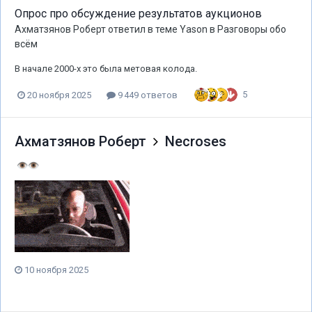
Опрос про обсуждение результатов аукционов
Ахматзянов Роберт
ответил в теме
Yason
в
Разговоры обо
всём
В начале 2000-х это была метовая колода.
5
20 ноября 2025
9 449 ответов
Ахматзянов Роберт
Necroses
👁️
👁️
10 ноября 2025