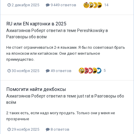
14
2 декабря 2025
9 449 ответов
RU или EN картонки в 2025
Ахматзянов Роберт
ответил в теме
Pereshkowsky
в
Разговоры обо всём
Не стоит ограничеваться 2-я языками. Я бы по советовал брать
на японском или китайском. Они дают ментальное
преимущество.
5
30 ноября 2025
49 ответов
Помогити найти декбоксы
Ахматзянов Роберт
ответил в теме
just rat
в
Разговоры обо
всём
2 таких есть, если надо могу продать. Только они у меня не
прозрачные
29 ноября 2025
8 ответов