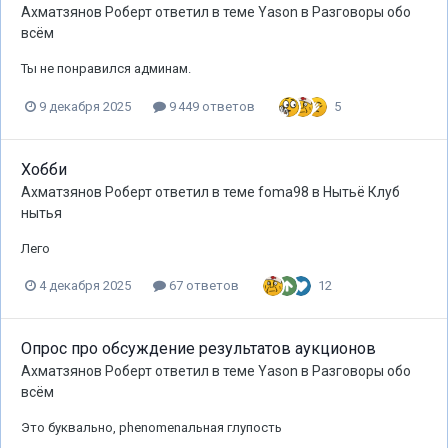
Ахматзянов Роберт
ответил в теме
Yason
в
Разговоры обо
всём
Ты не понравился админам.
5
9 декабря 2025
9 449 ответов
Хобби
Ахматзянов Роберт
ответил в теме
foma98
в
Нытьё Клуб
нытья
Лего
12
4 декабря 2025
67 ответов
Опрос про обсуждение результатов аукционов
Ахматзянов Роберт
ответил в теме
Yason
в
Разговоры обо
всём
Это буквально, phenomenальная глупость