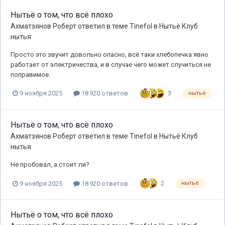
Нытьё о том, что всё плохо
Ахматзянов Роберт
ответил в теме
Tinefol
в
Нытьё Клуб
нытья
Просто это звучит довольно опасно, всё таки хлебопечка явно
работает от электричества, и в случае чего может случиться не
поправимое.
3
9 ноября 2025
18 920 ответов
нытьё
Нытьё о том, что всё плохо
Ахматзянов Роберт
ответил в теме
Tinefol
в
Нытьё Клуб
нытья
Не пробовал, а стоит ли?
2
9 ноября 2025
18 920 ответов
нытьё
Нытьё о том, что всё плохо