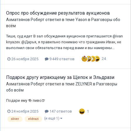
Опрос про обсуждение результатов аукционов
Ахматзянов Роберт
ответил в теме
Yason
в
Разговоры обо
всём
Тише, суд идет В зал обсуждения аукционов приглашается @ivan
knyazev. @Дарья, я правильно понимаю что гражданин Иван, не
выполнил свои обязательства перед вами и вы намерены...
24
26 ноября 2025
9 449 ответов
Подарок другу играющему за Щепок и Эльдрази
Ахматзянов Роберт
ответил в теме
ZELYNER
в
Разговоры
обо всём
Подари ему 🍻 пиво🍺
1
24 ноября 2025
147 ответов
(и ещё 1)
sliver
eldrazi