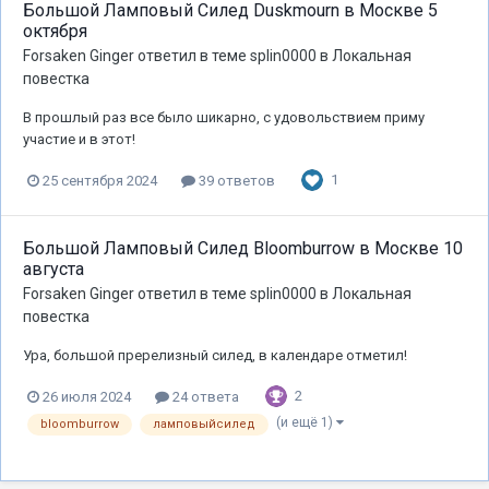
Большой Ламповый Силед Duskmourn в Москве 5
октября
Forsaken Ginger
ответил в теме
splin0000
в
Локальная
повестка
В прошлый раз все было шикарно, с удовольствием приму
участие и в этот!
1
25 сентября 2024
39 ответов
Большой Ламповый Силед Bloomburrow в Москве 10
августа
Forsaken Ginger
ответил в теме
splin0000
в
Локальная
повестка
Ура, большой пререлизный силед, в календаре отметил!
2
26 июля 2024
24 ответа
(и ещё 1)
bloomburrow
ламповыйсилед