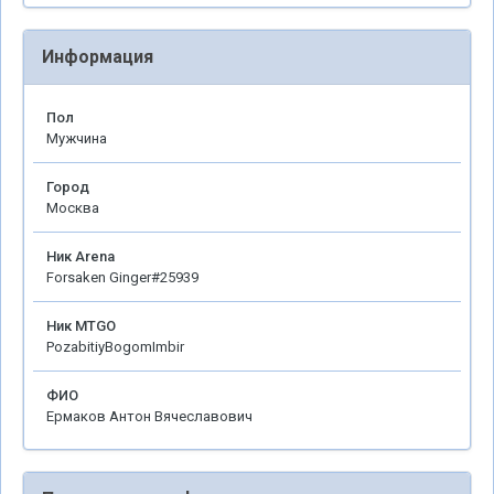
Информация
Пол
Мужчина
Город
Москва
Ник Arena
Forsaken Ginger#25939
Ник MTGO
PozabitiyBogomImbir
ФИО
Ермаков Антон Вячеславович