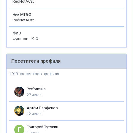
RedNotACat
Ник MTGO
RedNotACat
ФИО
Фукалова К. О.
Посетители профиля
1 919 просмотров профиля
Performius
27 июля
Артём Парфенов
12 июля
Григорий Тутукин
1 июля