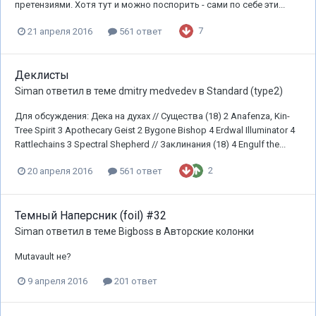
претензиями. Хотя тут и можно поспорить - сами по себе эти...
7
21 апреля 2016
561 ответ
Деклисты
Siman
ответил в теме
dmitry medvedev
в
Standard (type2)
Для обсуждения: Дека на духах // Существа (18) 2 Anafenza, Kin-
Tree Spirit 3 Apothecary Geist 2 Bygone Bishop 4 Erdwal Illuminator 4
Rattlechains 3 Spectral Shepherd // Заклинания (18) 4 Engulf the...
2
20 апреля 2016
561 ответ
Темный Наперсник (foil) #32
Siman
ответил в теме
Bigboss
в
Авторские колонки
Mutavault не?
9 апреля 2016
201 ответ