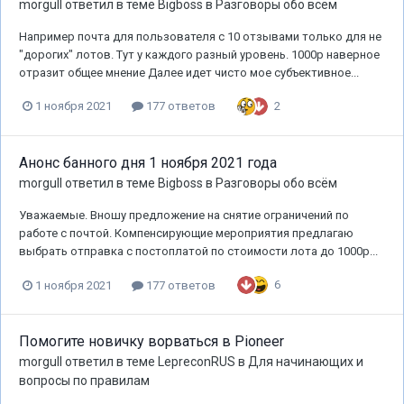
morgull
ответил в теме
Bigboss
в
Разговоры обо всём
Например почта для пользователя с 10 отзывами только для не
"дорогих" лотов. Тут у каждого разный уровень. 1000р наверное
отразит общее мнение Далее идет чисто мое субъективное...
2
1 ноября 2021
177 ответов
Анонс банного дня 1 ноября 2021 года
morgull
ответил в теме
Bigboss
в
Разговоры обо всём
Уважаемые. Вношу предложение на снятие ограничений по
работе с почтой. Компенсирующие мероприятия предлагаю
выбрать отправка с постоплатой по стоимости лота до 1000р...
6
1 ноября 2021
177 ответов
Помогите новичку ворваться в Pioneer
morgull
ответил в теме
LepreconRUS
в
Для начинающих и
вопросы по правилам