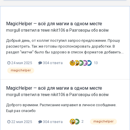
MagicHelper — всё для магии в одном месте
morgull
ответил в теме
nikit106
в
Разговоры обо всём
Добрый день, от коллег поступил запрос-предложение. Прошу
рассмотреть. Так же готовы проспонсировать доработки. В
раздел "матчи" было бы здорово в список форматов добавить...
13
24 мая 2025
304 ответа
magichelper
MagicHelper — всё для магии в одном месте
morgull
ответил в теме
nikit106
в
Разговоры обо всём
Доброго времени. Расписание направил в личное сообщение.
Ещё раз спасибо
2
22 мая 2025
304 ответа
magichelper