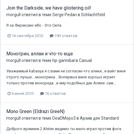
Join the Darkside, we have glistering oil!
morgull
ответил в теме
Serge Pedan
в
Schlachtfeld
Я за Фирексию ибо - Это Сила
16 сентября 2010
190 ответов
Моногрин, аллаи и что-то еще
morgull
ответил в теме
hp-gannibal
в
Casual
Уважаемый kabasya я с вами не согласин что алики , и вайт виня
строго лучше....моногрина... Вопервых виня хорошо играет
только против монореда...и ему подобных дек Алики..сам...
6 июня 2010
16 ответов
Mono Green (Eldrazi GreeN)
morgull
ответил в теме
DeaDMopo3
в
Архив дек Standard
Доброго времени 2 Alsten видимо ты мало играл против фога.