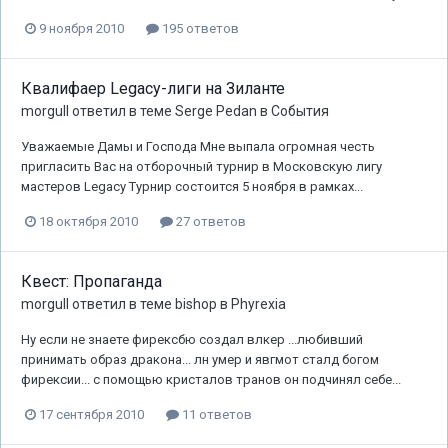
9 ноября 2010
195 ответов
Квалифаер Legacy-лиги на Зиланте
morgull
ответил в теме
Serge Pedan
в
События
Уважаемые Дамы и Господа Мне выпала огромная честь
пригласить Вас на отборочный турнир в Московскую лигу
мастеров Legacy Турнир состоится 5 ноября в рамках...
18 октября 2010
27 ответов
Квест: Пропаганда
morgull
ответил в теме
bishop
в
Phyrexia
Ну если не знаете фирексбю создал влкер ...любивший
принимать образ дракона... лн умер и явгмот сталд богом
фирексии... с помощью кристалов транов он подчинял себе...
17 сентября 2010
11 ответов