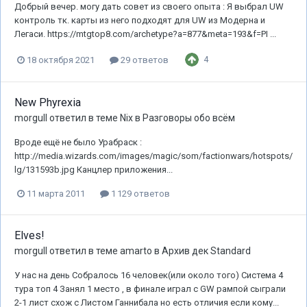
Добрый вечер. могу дать совет из своего опыта : Я выбрал UW
контроль тк. карты из него подходят для UW из Модерна и
Легаси. https://mtgtop8.com/archetype?a=877&meta=193&f=PI ...
4
18 октября 2021
29 ответов
New Phyrexia
morgull
ответил в теме
Nix
в
Разговоры обо всём
Вроде ещё не было Урабраск :
http://media.wizards.com/images/magic/som/factionwars/hotspots/
lg/131593b.jpg Канцлер приложения...
11 марта 2011
1 129 ответов
Elves!
morgull
ответил в теме
amarto
в
Архив дек Standard
У нас на день Собралось 16 человек(или около того) Система 4
тура топ 4 Занял 1 место , в финале играл с GW рампой сыграли
2-1 лист схож с Листом Ганнибала но есть отличия если кому...