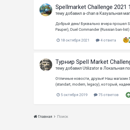
Spellmarket Challenge 2021
тему добавил
a-chan
в
Казуальная ма
Добрый день! Буквально вчера прошел Spe
Pauper), Duel Commander (Russian ban-list
18 октября 2021
4 ответа
Турнир Spell Market Challen
тему добавил
Utilizator
в
Локальная по
Отличные новости, друзья! Наш магазин 
(standart, modern, legacy), который, на
5 октября 2019
75 ответов
Главная
Поиск