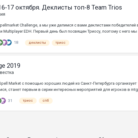
 16-17 октября. Деклисты топ-8 Team Trios
гия
llmarket Challenge, а мы уже делимся с вами деклистами победителей вс
) и Multiplayer EDH. Первый день был посвящен Триосу, поэтому с него мы и
18
деклисты
триос
ge 2019
вестка
Spell Market с помощью хороших людей из Санкт-Петербурга организует
деемся, станет первым в серии интересных мероприятий для игроков в mtg
31
триос
спб