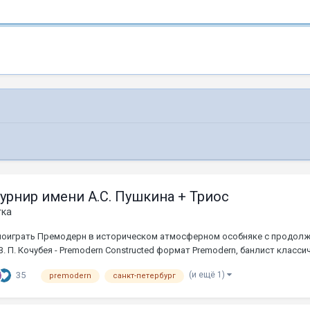
турнир имени А.С. Пушкина + Триос
тка
 поиграть Премодерн в историческом атмосферном особняке с продолж
В. П. Кочубея - Premodern Constructed формат Premodern, банлист классиче
(и ещё 1)
35
premodern
санкт-петербург