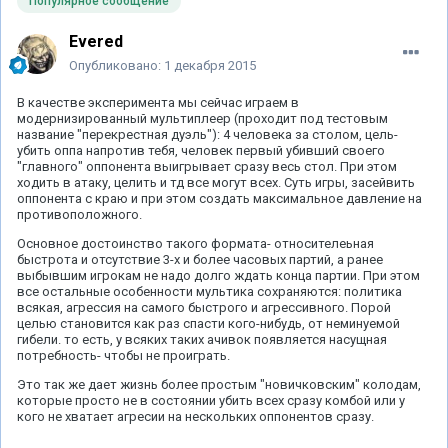
Популярное сообщение
Evered
Опубликовано:
1 декабря 2015
В качестве эксперимента мы сейчас играем в
модернизированный мультиплеер (проходит под тестовым
название "перекрестная дуэль"): 4 человека за столом, цель-
убить оппа напротив тебя, человек первый убивший своего
"главного" оппонента выигрывает сразу весь стол. При этом
ходить в атаку, целить и тд все могут всех. Суть игры, засейвить
оппонента с краю и при этом создать максимальное давление на
противоположного.
Основное достоинство такого формата- относителеьная
быстрота и отсутствие 3-х и более часовых партий, а ранее
выбывшим игрокам не надо долго ждать конца партии. При этом
все остальные особенности мультика сохраняются: политика
всякая, агрессия на самого быстрого и агрессивного. Порой
целью становится как раз спасти кого-нибудь, от неминуемой
гибели. то есть, у всяких таких ачивок появляется насущная
потребность- чтобы не проиграть.
Это так же дает жизнь более простым "новичковским" колодам,
которые просто не в состоянии убить всех сразу комбой или у
кого не хватает агресии на нескольких оппонентов сразу.