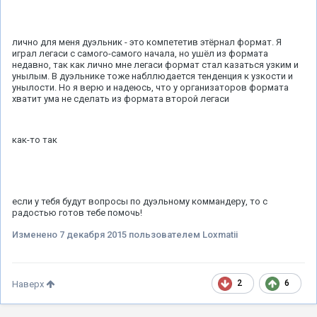
лично для меня дуэльник - это компететив этёрнал формат. Я
играл легаси с самого-самого начала, но ушёл из формата
недавно, так как лично мне легаси формат стал казаться узким и
унылым. В дуэльнике тоже набллюдается тенденция к узкости и
унылости. Но я верю и надеюсь, что у организаторов формата
хватит ума не сделать из формата второй легаси
как-то так
если у тебя будут вопросы по дуэльному коммандеру, то с
радостью готов тебе помочь!
Изменено
7 декабря 2015
пользователем Loxmatii
2
6
Наверх