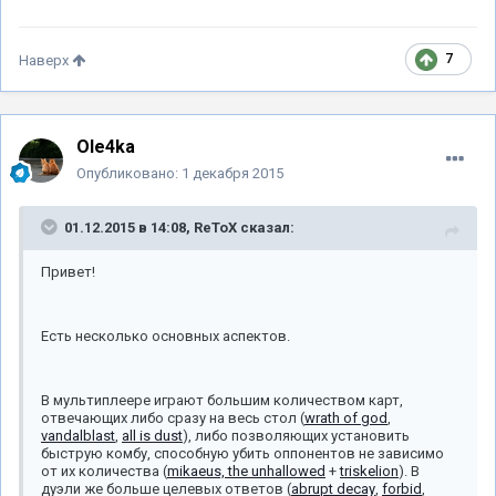
7
Наверх
Ole4ka
Опубликовано:
1 декабря 2015
01.12.2015 в 14:08, ReToX сказал:
Привет!
Есть несколько основных аспектов.
В мультиплеере играют большим количеством карт,
отвечающих либо сразу на весь стол (
wrath of god
,
vandalblast
,
all is dust
), либо позволяющих установить
быструю комбу, способную убить оппонентов не зависимо
от их количества (
mikaeus, the unhallowed
+
triskelion
). В
дуэли же больше целевых ответов (
abrupt decay
,
forbid
,