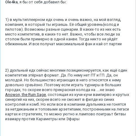
Ole4ka
, я бы от себя добавил бы:
1) в мультиплеерном едх очень и очень важно, на мой взгляд,
компания, в который ты играешь. Её общий уровень(колод и
пилотов). Возможны разные сценарии. В каких-то из них есть
место компететив, в каких-то нет. Важно, чтобы все люди за
столом были примерно в одной канве. Тогда никто не уйдёт
обиженным. И все получат максимальный фан и кай от партии
2) дуэльный едх сейчас многими позициионируется, как ещё один
компететив этёрнал формат. Да. По нему нет ПТ и ГП. Да, он
молодой. Но большинство играющих в него относятся к нему
довольно среьёзно. Поэтому если играть турниры в больших
городах, то скорее всего прекрасная колода на ....не знаю
Anowon, the Ruin Sage
, состоящая из кучи-кучи вампирво и крутых
синергий на них, скорее всего не сможет в филде из синих
контролей и комб. Но если все в компании дуэльника не гонятся
за нетдеканьем и топовыми арзетипами, построенными на легаси
картах и стратегиях, то можно уютно и лампово поиграьт битвы
изамару против Караметры или Эфары