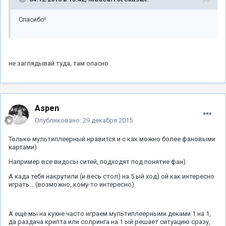
Спасибо!
не заглядывай туда, там опасно
Aspen
Опубликовано:
29 декабря 2015
Только мультиплеерный нравится и с как можно более фановыми
картами)
Например все видосы ситей, подходят под понятие фан)
А када тебя накрутили (и весь стол) на 5 ый ход) ой как интересно
играть... (возможно, кому-то интересно)
А ещё мы на кухне часто играем мультиплеерными деками 1 на 1,
да раздача крипта или солринга на 1 ый решает ситуацию сразу,