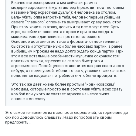
В качестве эксперимента мы сейчас играем в
модернизированный мультиплеер (проходит под тестовым
название "перекрестная дуэль"): 4 человека за столом,
цель- убить оппа напротив тебя, человек первый убивший
своего "главного" оппонента выигрывает сразу весь стол.
При этом ходить в атаку, целить и тд все могут всех. Суть
игры, засейвить оппонента с краю и при этом создать
максимальное давление на противоположного.
Основное достоинство такого формата- относителеьная
быстрота и отсутствие 3-х и более часовых партий, а ранее
выбывшим игрокам не надо долго ждать конца партии. При
этом все остальные особенности мультика сохраняются:
политика всякая, агрессия на самого быстрого и
агрессивного. Порой целью становится как раз спасти кого-
нибудь, от неминуемой гибели. то есть, у всяких таких ачивок
появляется насущная потребность- чтобы не проиграть.
Это так же дает жизнь более простым "новичковским"
колодам, которые просто не в состоянии убить всех сразу
комбой или у кого не хватает агресии на нескольких
оппонентов сразу.
Это самое гениальное из всех простых решений, которые мне до
сих пор доводилось слышать! Надо попробовать своим
предложить...