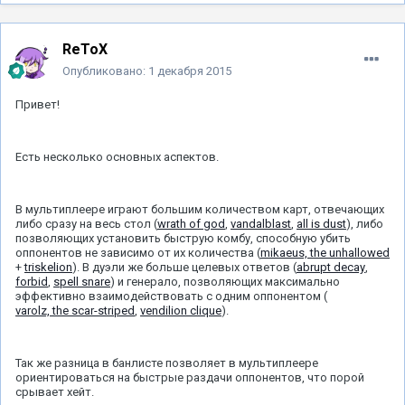
ReToX
Опубликовано:
1 декабря 2015
Привет!
Есть несколько основных аспектов.
В мультиплеере играют большим количеством карт, отвечающих
либо сразу на весь стол (
wrath of god
,
vandalblast
,
all is dust
), либо
позволяющих установить быструю комбу, способную убить
оппонентов не зависимо от их количества (
mikaeus, the unhallowed
+
triskelion
). В дуэли же больше целевых ответов (
abrupt decay
,
forbid
,
spell snare
) и генерало, позволяющих максимально
эффективно взаимодействовать с одним оппонентом (
varolz, the scar-striped
,
vendilion clique
).
Так же разница в банлисте позволяет в мультиплеере
ориентироваться на быстрые раздачи оппонентов, что порой
срывает хейт.