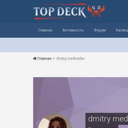
Главная
Активность
Форум
Кален
Главная
dmitry medvedev
dmitry med