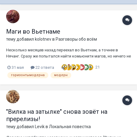
Маги во Вьетнаме
тему добавил
kolotnev
в
Разговоры обо всём
Несколько месяцев назад переехал во Вьетнам, а точнее в
Нячанг. Сразу же попытался найти комьюнити магов, но ничего не
увенчалось успехом. Только на днях смог выйти на локальный
21
31 мая
22 ответа
чат, на 20 игроков, где мне рассказали что на весь Вьетнам не
сильно больше 200 игроков в магию, потому что долгое время
горизонтымодерна
модерн
е...
"Вилка на затылке" снова зовёт на
пререлизы!
тему добавил
Levik
в
Локальная повестка