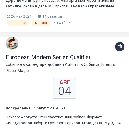
Дорогие маги! Группа независимых организаторов "Вилка на
затылке" снова в деле. Мы приглашаем вас на пререлизные
турниры Горизонтов Командира Модерна 2 в московский клуб
26 мая 2021
14 ответов
Единорог на Новослободской 11-13 июня. Для организации
(и ещё 1)
пререлиз
москва
турниров, нам удалось застолбить не только пререлизные
наборы, но...
European Modern Series Qualifier
событие в календаре добавил
Autumn
в
События Friend's
Place: Magic
АВГ
04
Воскресенье 04 Август 2019, 09:00
Начало: 4 августа 12:00 Участие: 3000 рублей. Формат:
СиледИгровой набор: 6 бустеров Горизонты Модерна. Раунды: 4-
6, в зависимости от количества участников. Каждый раунд