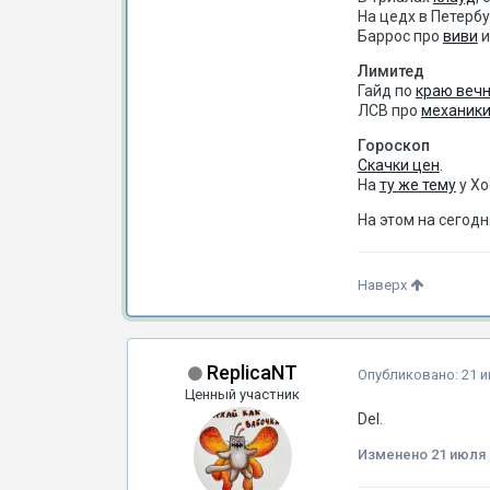
На цедх в Петерб
Баррос про
виви
Лимитед
Гайд по
краю веч
ЛСВ про
механик
Гороскоп
Скачки цен
.
На
ту же тему
у Хо
На этом на сегодн
Наверх
ReplicaNT
Опубликовано:
21 
Ценный участник
Del.
Изменено
21 июля 