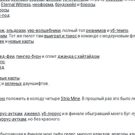
с
Eternal Witness
,
неоформа
,
брудскейл
и
боросы
.
росы
.
с-под
.
рж
,
эльдрази
,
увр-волшебники
, полный топ
реанимов
и
уб-темпо
.
ним
. Тот же пилот там
выиграл и триос
в команде с модерновым фл
ек
и
новые карты
.
ред-феи
,
пингер-бурн
и сплит
джанда с хайтайдом
.
упс
.
ед
.
вые карты
.
х
и
зеленых
дауншифтов.
но
положить в колоду четыре
Strip Mine
. В прошлый раз это было л
рус-ауткам
,
джевел
,
уб-луррус
и в финале обыгравший моего буг-
уррус-ауткам
, но без красного.
 обыгравшая в финале мою тифу
селес
, миррор
клаудов
,
арагорн
,
кл