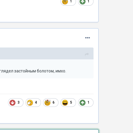
1
1
глядел застойным болотом, имхо.
3
4
6
5
1