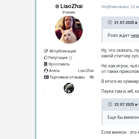
LiaoZhai
Опубликовано:
22 
Ученик
21.07.2025 в 
Роял ждет
чер
Ну, что сказать, 
48 публикаций
какой ститчер с
Репутация
Ярославль
Не, как игрок, чь
Arena
LiaoZhai
от таких приколов
Торговые отзывы
96
В итоге из сумма
Паука там и, мб, к
22.07.2025 в 
Еще бы винконо
Если винкон - это