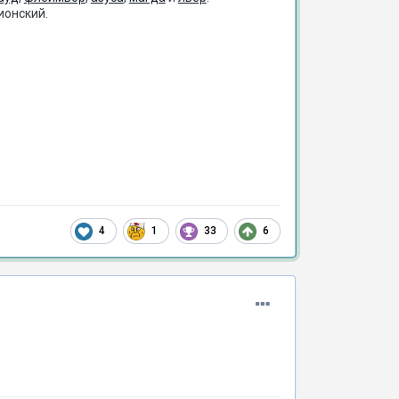
ионский.
4
1
33
6