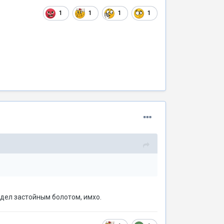
1
1
1
1
ядел застойным болотом, имхо.