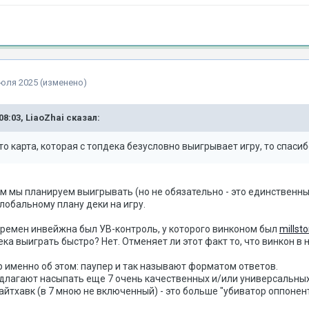
июля 2025
(изменено)
08:03,
LiaoZhai
сказал:
это карта, которая с топдека безусловно выигрывает игру, то спаси
чем мы планируем выигрывать (но не обязательно - это единственны
глобальному плану деки на игру.
времен инвейжна был УВ-контроль, у которого винконом был
millst
ка выиграть быстро? Нет. Отменяет ли этот факт то, что винкон в 
р именно об этом: паупер и так называют форматом ответов.
редлагают насыпать еще 7 очень качественных и/или универсальных
айтхавк (в 7 мною не включенный) - это больше "убиватор оппонен