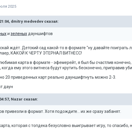
июля 2025
21:04,
dmitry medvedev
сказал:
ных
и
зеленых
дауншифтов
пускай ждёт. Детский сад какой-то в формате "ну давайте поиграть
уплаер, КАКОЙ К ЧЕРТУ ЭТЕРНАЛ ВИТНЕСС!
я любимая карта в формате - эфемерейт, я был бы счастлив конечно
, когда ему этого витнеса будут крутить бесконечно, приправив уб
рно 20 приведенных карт реально дауншифтнуть можно 2-3.
ат даун
04:57,
Nazar
сказал:
в привезли в формат. Хотя подождите… их же сразу забанят.
 карта, которая с топдека безусловно выигрывает игру, то спасибо,