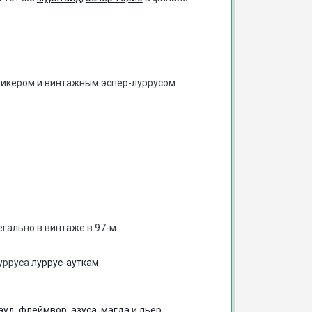
икером и винтажным эспер-луррусом.
егально в винтаже в 97-м.
лурруса
луррус-ауткам
.
ауд
,
флеймвор
,
азуса
,
магда
и
льер
.