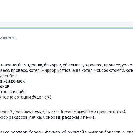
июля 2025
 в арене:
бг-мидренж
,
бг-корни
,
уб-темпо
,
ур-ровесс
,
провесс
,
ур-ко
весс
,
провесс
,
котел
, миррор
котлов
, еще
котел
,
чокобо-стомпи
,
кот
ушенбета.
енж
и
конвок
.
онов
.
нтроль и найю
.
о после ротации
будет с уб
.
трофей достался
печке
, Никита Асеев с амулетом прошел в топ4.
ррор
ракдосов
,
печка
,
моноред
,
ракдосы
и
печка
.
весс
,
зоопарк
,
боросы
,
фликер
,
уб-мурктайд
, миррор
боросов
, снов