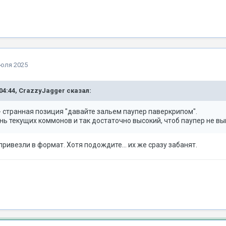
июля 2025
04:44,
CrazzyJagger
сказал:
- странная позиция "давайте зальем паупер паверкрипом".
ь текущих коммонов и так достаточно высокий, чтоб паупер не вы
привезли в формат. Хотя подождите… их же сразу забанят.