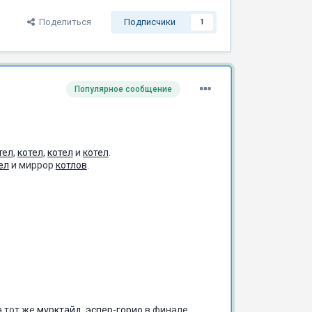
Поделиться
Подписчики
1
Популярное сообщение
тел
,
котел
,
котел
и
котел
.
ел
и миррор
котлов
.
а тот же
мурктайд
,
эспер-горио
в финале