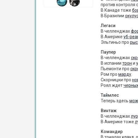
против контроля 
В Канаде тоже
бо
В Бразилии
окулу
Легаси
В челленджах
фо
В Америке
уб-реа
Эльтиньо про
рыс
Паупер
В челленджах
ск
В испании
трон
и
Пьемонти про
скр
Ром про
марду
.
Скорницки про
но
Роял ждет
черны
Таймлес
Теперь здесь
мож
Винтаж
В челленджах
лур
В Америке тоже
л
Командир
В триалах
клауд
,