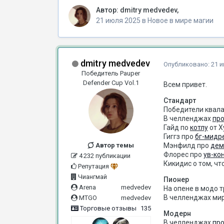
Автор:
dmitry medvedev
,
21 июля 2025
в
Новое в мире магии
dmitry medvedev
Опубликовано:
21 
Победитель Pauper
Defender Cup Vol.1
Всем привет.
Стандарт
Победители квала
В челленджах
про
Гайд по
котлу
от Х
Гиггз про
бг-мидр
Автор темы
Мэнфилд про
дем
Флорес про
ув-ко
4 232 публикации
Кикидис о том, чт
Репутация
Чиангмай
Пионер
Arena
medvedev
На опене в модо 
В челленджах ми
MTGO
medvedev
Торговые отзывы
135
Модерн
В челленджах
про