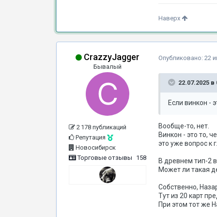
Наверх
CrazzyJagger
Опубликовано:
22 
Бывалый
22.07.2025 в 
Если винкон - 
Вообще-то, нет.
2 178 публикаций
Винкон - это то, 
Репутация
это уже вопрос к 
Новосибирск
Торговые отзывы
158
В древнем тип-2 
Может ли такая де
Собственно, Наза
Тут из 20 карт п
При этом тот же Н