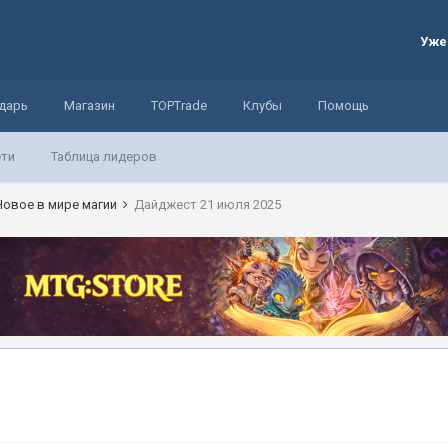
Уже
дарь
Магазин
TOPTrade
Клубы
Помощь
ети
Таблица лидеров
Новое в мире магии
Дайджест 21 июля 2025