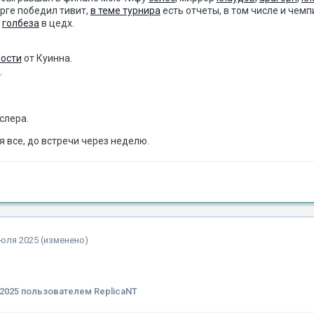
урге победил тивит,
в теме турнира
есть отчеты, в том числе и чемп
и
голбеза
в цедх.
ности
от Куинна.
и
.
слера.
я все, до встречи через неделю.
июля 2025
(изменено)
2025
пользователем ReplicaNT