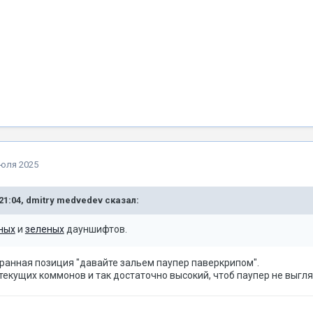
июля 2025
21:04,
dmitry medvedev
сказал:
ных
и
зеленых
дауншифтов.
странная позиция "давайте зальем паупер паверкрипом".
текущих коммонов и так достаточно высокий, чтоб паупер не выгл