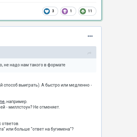
3
1
11
бо, не надо нам такого в формате
й способ выиграть). А быстро или медленно -
one
, например.
ней - миллстоун? Не отменяет.
 ответов.
та" или больше "ответ на бугимена"?