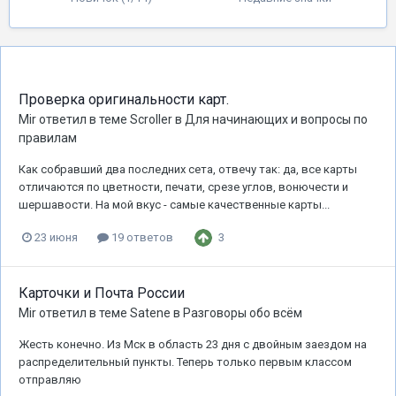
Проверка оригинальности карт.
Mir
ответил в теме
Scroller
в
Для начинающих и вопросы по
правилам
Как собравший два последних сета, отвечу так: да, все карты
отличаются по цветности, печати, срезе углов, вонючести и
шершавости. На мой вкус - самые качественные карты...
3
23 июня
19 ответов
Карточки и Почта России
Mir
ответил в теме
Satene
в
Разговоры обо всём
Жесть конечно. Из Мск в область 23 дня с двойным заездом на
распределительный пункты. Теперь только первым классом
отправляю