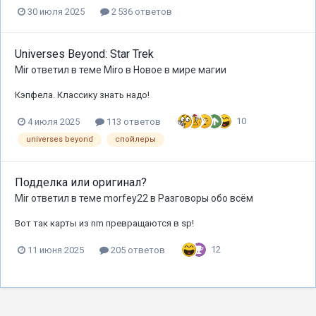
30 июля 2025
2 536 ответов
Universes Beyond: Star Trek
Mir
ответил в теме
Miro
в
Новое в мире магии
Кэпфела. Классику знать надо!
10
4 июля 2025
113 ответов
universes beyond
спойлеры
Подделка или оригинал?
Mir
ответил в теме
morfey22
в
Разговоры обо всём
Вот так карты из nm превращаются в sp!
12
11 июня 2025
205 ответов