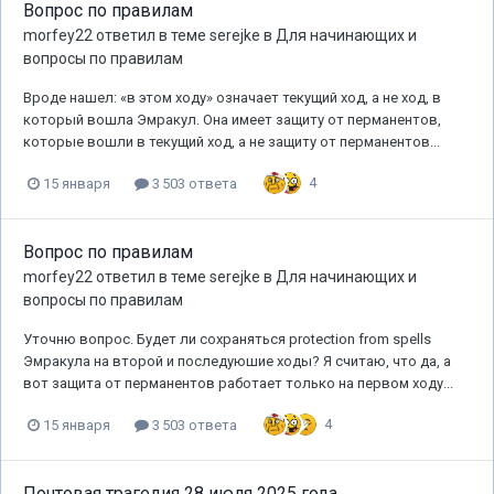
Вопрос по правилам
morfey22
ответил в теме
serejke
в
Для начинающих и
вопросы по правилам
Вроде нашел: «в этом ходу» означает текущий ход, а не ход, в
который вошла Эмракул. Она имеет защиту от перманентов,
которые вошли в текущий ход, а не защиту от перманентов...
4
15 января
3 503 ответа
Вопрос по правилам
morfey22
ответил в теме
serejke
в
Для начинающих и
вопросы по правилам
Уточню вопрос. Будет ли сохраняться protection from spells
Эмракула на второй и последуюшие ходы? Я считаю, что да, а
вот защита от перманентов работает только на первом ходу...
4
15 января
3 503 ответа
Почтовая трагедия 28 июля 2025 года