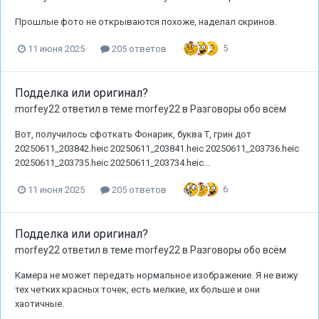
Прошлые фото не открываются похоже, наделал скринов.
5
11 июня 2025
205 ответов
Подделка или оригинал?
morfey22
ответил в теме
morfey22
в
Разговоры обо всём
Вот, получилось сфоткать Фонарик, буква Т, грин дот
20250611_203842.heic 20250611_203841.heic 20250611_203736.heic
20250611_203735.heic 20250611_203734.heic...
6
11 июня 2025
205 ответов
Подделка или оригинал?
morfey22
ответил в теме
morfey22
в
Разговоры обо всём
Камера не может передать нормальное изображение. Я не вижу
тех четких красных точек, есть мелкие, их больше и они
хаотичные.