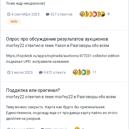
Тоже жду ниндзюков)
8
4 сентября 2025
327 ответов
wotc
Опрос про обсуждение результатов аукционов
morfey22
ответил в теме
Yason
в
Разговоры обо всём
https://topdeck.ru/apps/toptrade/auctions/477231 collector edition
подъехал UPD: исправили название
11
3 июля 2025
9 472 ответа
Подделка или оригинал?
morfey22
ответил в теме
morfey22
в
Разговоры обо всём
Тему можно закрыть. Карта как будто бы оригинальная.
Единственное, подожду еще от продавца карту пайло из этого
дисплея на разрыв.