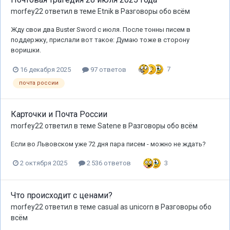
morfey22
ответил в теме
Etnik
в
Разговоры обо всём
Жду свои два Buster Sword с июля. После тонны писем в
поддержку, прислали вот такое: Думаю тоже в сторону
воришки.
7
16 декабря 2025
97 ответов
почта россии
Карточки и Почта России
morfey22
ответил в теме
Satene
в
Разговоры обо всём
Если во Львовском уже 72 дня пара писем - можно не ждать?
3
2 октября 2025
2 536 ответов
Что происходит с ценами?
morfey22
ответил в теме
casual as unicorn
в
Разговоры обо
всём