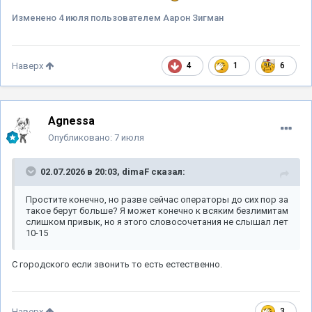
Изменено
4 июля
пользователем Аарон Зигман
4
1
6
Наверх
Agnessa
Опубликовано:
7 июля
02.07.2026 в 20:03,
dimaF
сказал:
Простите конечно, но разве сейчас операторы до сих пор за
такое берут больше? Я может конечно к всяким безлимитам
слишком привык, но я этого словосочетания не слышал лет
10-15
С городского если звонить то есть естественно.
3
Наверх