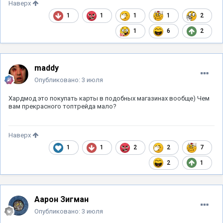
Наверх
1
1
1
1
2
1
6
2
maddy
Опубликовано:
3 июля
Хардмод это покупать карты в подобных магазинах вообще) Чем
вам прекрасного топтрейда мало?
Наверх
1
1
2
2
7
2
1
Аарон Зигман
Опубликовано:
3 июля